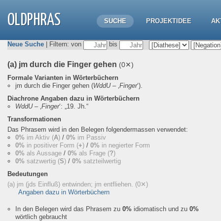
OLDPHRAS
SUCHE
PROJEKTIDEE
AK
Neue Suche
| Filtern: von
bis
(a) jm durch die Finger gehen
(0✕)
Formale Varianten in Wörterbüchern
jm durch die Finger gehen
(
WddU
– ‚
Finger
‘).
Diachrone Angaben dazu in Wörterbüchern
WddU
– ‚
Finger
‘:
„19. Jh.“
Transformationen
Das Phrasem wird in den Belegen folgendermassen verwendet:
0%
im Aktiv (
A
)
/
0%
im Passiv
0%
in positiver Form (
+
)
/
0%
in negierter Form
0%
als Aussage
/
0%
als Frage (
?
)
0%
satzwertig (
S
)
/
0%
satzteilwertig
Bedeutungen
(a) jm (jds Einfluß) entwinden; jm entfliehen.
(0✕)
Angaben dazu in Wörterbüchern
In den Belegen wird das Phrasem zu
0%
idiomatisch und zu
0%
wörtlich gebraucht