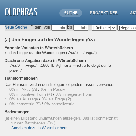
OLDPHRAS
SUCHE
PROJEKTIDEE
AK
Neue Suche
| Filtern: von
bis
(a) den Finger auf die Wunde legen
(0✕)
Formale Varianten in Wörterbüchern
den Finger auf die Wunde legen
(
WddU
– ‚
Finger
‘).
Diachrone Angaben dazu in Wörterbüchern
WddU
– ‚
Finger
‘:
„1900 ff. Vgl franz »mettre le doigt sur la
plaie«.“
Transformationen
Das Phrasem wird in den Belegen folgendermassen verwendet:
0%
im Aktiv (
A
)
/
0%
im Passiv
0%
in positiver Form (
+
)
/
0%
in negierter Form
0%
als Aussage
/
0%
als Frage (
?
)
0%
satzwertig (
S
)
/
0%
satzteilwertig
Bedeutungen
(a) einen Mißstand unumwunden aufzeigen. Das ist schmerzhaft
für den Betroffenen.
(0✕)
Angaben dazu in Wörterbüchern