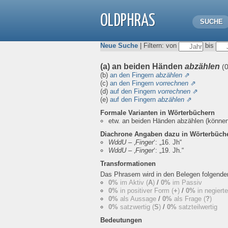
OLDPHRAS
SUCHE
Neue Suche
| Filtern: von
bis
(a) an beiden Händen
abzählen
(
(b)
an den Fingern
abzählen
⇗
(c)
an den Fingern
vorrechnen
⇗
(d)
auf den Fingern
vorrechnen
⇗
(e)
auf den Fingern
abzählen
⇗
Formale Varianten in Wörterbüchern
etw. an beiden Händen abzählen (können
Diachrone Angaben dazu in Wörterbüch
WddU
– ‚
Finger
‘:
„16. Jh“
WddU
– ‚
Finger
‘:
„19. Jh.“
Transformationen
Das Phrasem wird in den Belegen folgend
0%
im Aktiv (
A
)
/
0%
im Passiv
0%
in positiver Form (
+
)
/
0%
in negiert
0%
als Aussage
/
0%
als Frage (
?
)
0%
satzwertig (
S
)
/
0%
satzteilwertig
Bedeutungen