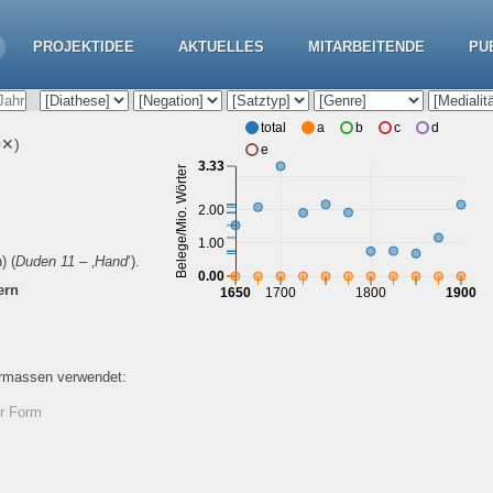
PROJEKTIDEE
AKTUELLES
MITARBEITENDE
PU
total
a
b
c
d
0✕)
e
3.33
Belege/Mio. Wörter
2.00
1.00
)
(
Duden 11
– ‚
Hand
‘).
0.00
ern
1650
1700
1800
1900
ermassen verwendet:
er Form