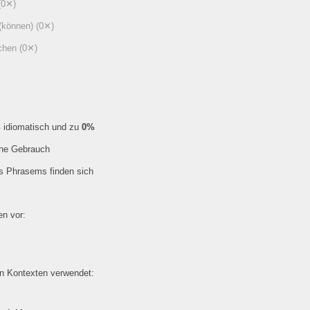
(0✕)
 (können)
(0✕)
achen
(0✕)
%
idiomatisch und zu
0%
che Gebrauch
es Phrasems finden sich
n vor:
en Kontexten verwendet: