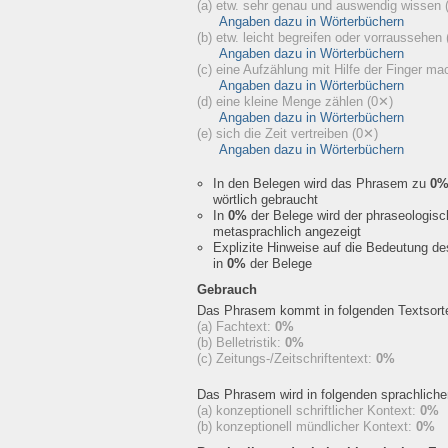
(a) etw. sehr genau und auswendig wissen
Angaben dazu in Wörterbüchern
(b) etw. leicht begreifen oder vorraussehen
Angaben dazu in Wörterbüchern
(c) eine Aufzählung mit Hilfe der Finger m
Angaben dazu in Wörterbüchern
(d) eine kleine Menge zählen
(0✕)
Angaben dazu in Wörterbüchern
(e) sich die Zeit vertreiben
(0✕)
Angaben dazu in Wörterbüchern
In den Belegen wird das Phrasem zu
0
wörtlich gebraucht
In
0%
der Belege wird der phraseologis
metasprachlich angezeigt
Explizite Hinweise auf die Bedeutung d
in
0%
der Belege
Gebrauch
Das Phrasem kommt in folgenden Textsorte
(a) Fachtext:
0%
(b) Belletristik:
0%
(c) Zeitungs-/Zeitschriftentext:
0%
Das Phrasem wird in folgenden sprachlich
(a) konzeptionell schriftlicher Kontext:
0%
(b) konzeptionell mündlicher Kontext:
0%