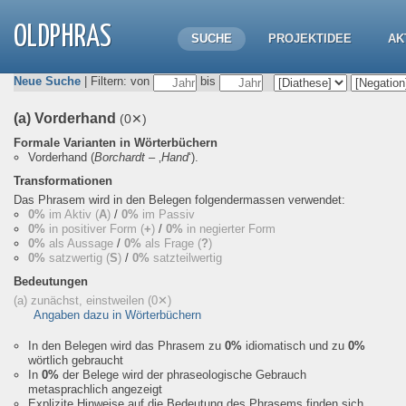
OLDPHRAS
SUCHE
PROJEKTIDEE
AK
Neue Suche
| Filtern: von
bis
(a) Vorderhand
(0✕)
Formale Varianten in Wörterbüchern
Vorderhand
(
Borchardt
– ‚
Hand
‘).
Transformationen
Das Phrasem wird in den Belegen folgendermassen verwendet:
0%
im Aktiv (
A
)
/
0%
im Passiv
0%
in positiver Form (
+
)
/
0%
in negierter Form
0%
als Aussage
/
0%
als Frage (
?
)
0%
satzwertig (
S
)
/
0%
satzteilwertig
Bedeutungen
(a) zunächst, einstweilen
(0✕)
Angaben dazu in Wörterbüchern
In den Belegen wird das Phrasem zu
0%
idiomatisch und zu
0%
wörtlich gebraucht
In
0%
der Belege wird der phraseologische Gebrauch
metasprachlich angezeigt
Explizite Hinweise auf die Bedeutung des Phrasems finden sich