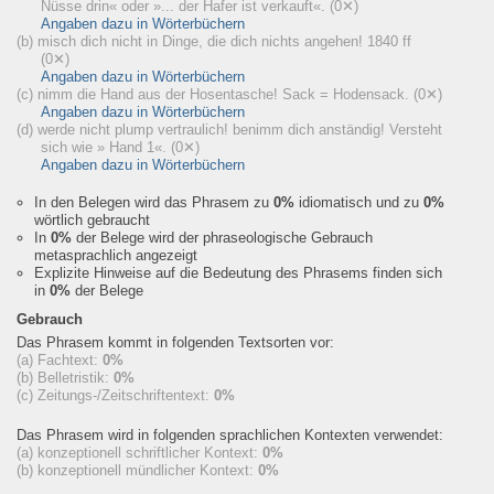
Nüsse drin« oder »... der Hafer ist verkauft«.
(0✕)
Angaben dazu in Wörterbüchern
(b) misch dich nicht in Dinge, die dich nichts angehen! 1840 ff
(0✕)
Angaben dazu in Wörterbüchern
(c) nimm die Hand aus der Hosentasche! Sack = Hodensack.
(0✕)
Angaben dazu in Wörterbüchern
(d) werde nicht plump vertraulich! benimm dich anständig! Versteht
sich wie » Hand 1«.
(0✕)
Angaben dazu in Wörterbüchern
In den Belegen wird das Phrasem zu
0%
idiomatisch und zu
0%
wörtlich gebraucht
In
0%
der Belege wird der phraseologische Gebrauch
metasprachlich angezeigt
Explizite Hinweise auf die Bedeutung des Phrasems finden sich
in
0%
der Belege
Gebrauch
Das Phrasem kommt in folgenden Textsorten vor:
(a) Fachtext:
0%
(b) Belletristik:
0%
(c) Zeitungs-/Zeitschriftentext:
0%
Das Phrasem wird in folgenden sprachlichen Kontexten verwendet:
(a) konzeptionell schriftlicher Kontext:
0%
(b) konzeptionell mündlicher Kontext:
0%