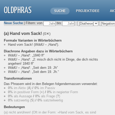
OLDPHRAS
SUCHE
PROJEKTIDEE
AK
Neue Suche
| Filtern: von
bis
(a) Hand vom Sack!
(0✕)
Formale Varianten in Wörterbüchern
Hand vom Sack!
(
WddU
– ‚
Hand
‘).
Diachrone Angaben dazu in Wörterbüchern
WddU
– ‚
Hand
‘:
„1840 ff“
WddU
– ‚
Hand
‘:
„2: misch dich nicht in Dinge, die dich nichts
angehen! 1840 ff“
WddU
– ‚
Hand
‘:
„Seit dem 19. Jh“
WddU
– ‚
Hand
‘:
„Seit dem 19. Jh.“
Transformationen
Das Phrasem wird in den Belegen folgendermassen verwendet:
0%
im Aktiv (
A
)
/
0%
im Passiv
0%
in positiver Form (
+
)
/
0%
in negierter Form
0%
als Aussage
/
0%
als Frage (
?
)
0%
satzwertig (
S
)
/
0%
satzteilwertig
Bedeutungen
(a) nicht anrühren! (Oft in der Form: »Hand vom Sack, es sind