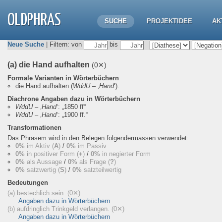
OLDPHRAS
SUCHE
PROJEKTIDEE
AK
Neue Suche
| Filtern: von
bis
(a) die Hand aufhalten
(0✕)
Formale Varianten in Wörterbüchern
die Hand aufhalten
(
WddU
– ‚
Hand
‘).
Diachrone Angaben dazu in Wörterbüchern
WddU
– ‚
Hand
‘:
„1850 ff“
WddU
– ‚
Hand
‘:
„1900 ff.“
Transformationen
Das Phrasem wird in den Belegen folgendermassen verwendet:
0%
im Aktiv (
A
)
/
0%
im Passiv
0%
in positiver Form (
+
)
/
0%
in negierter Form
0%
als Aussage
/
0%
als Frage (
?
)
0%
satzwertig (
S
)
/
0%
satzteilwertig
Bedeutungen
(a) bestechlich sein.
(0✕)
Angaben dazu in Wörterbüchern
(b) aufdringlich Trinkgeld verlangen.
(0✕)
Angaben dazu in Wörterbüchern