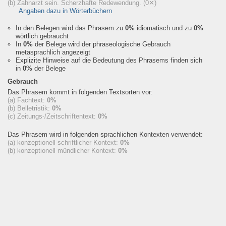
(b) Zahnarzt sein. Scherzhafte Redewendung.
(0✕)
Angaben dazu in Wörterbüchern
In den Belegen wird das Phrasem zu
0%
idiomatisch und zu
0%
wörtlich gebraucht
In
0%
der Belege wird der phraseologische Gebrauch
metasprachlich angezeigt
Explizite Hinweise auf die Bedeutung des Phrasems finden sich
in
0%
der Belege
Gebrauch
Das Phrasem kommt in folgenden Textsorten vor:
(a) Fachtext:
0%
(b) Belletristik:
0%
(c) Zeitungs-/Zeitschriftentext:
0%
Das Phrasem wird in folgenden sprachlichen Kontexten verwendet:
(a) konzeptionell schriftlicher Kontext:
0%
(b) konzeptionell mündlicher Kontext:
0%