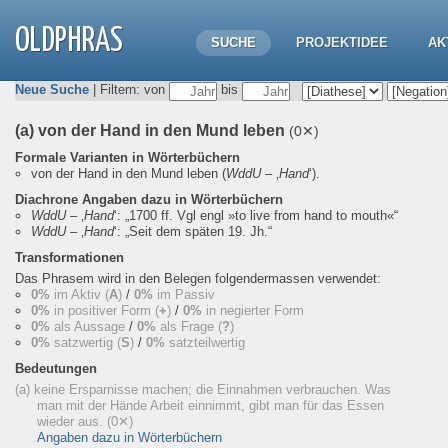
OLDPHRAS
SUCHE
PROJEKTIDEE
AK
Neue Suche
| Filtern: von
bis
(a) von der Hand in den Mund leben
(0✕)
Formale Varianten in Wörterbüchern
von der Hand in den Mund leben
(
WddU
– ‚
Hand
‘).
Diachrone Angaben dazu in Wörterbüchern
WddU
– ‚
Hand
‘:
„1700 ff. Vgl engl »to live from hand to mouth«“
WddU
– ‚
Hand
‘:
„Seit dem späten 19. Jh.“
Transformationen
Das Phrasem wird in den Belegen folgendermassen verwendet:
0%
im Aktiv (
A
)
/
0%
im Passiv
0%
in positiver Form (
+
)
/
0%
in negierter Form
0%
als Aussage
/
0%
als Frage (
?
)
0%
satzwertig (
S
)
/
0%
satzteilwertig
Bedeutungen
(a) keine Ersparnisse machen; die Einnahmen verbrauchen. Was
man mit der Hände Arbeit einnimmt, gibt man für das Essen
wieder aus.
(0✕)
Angaben dazu in Wörterbüchern