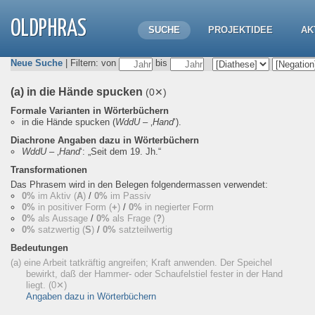
OLDPHRAS
SUCHE
PROJEKTIDEE
AK
Neue Suche
| Filtern: von
bis
(a) in die Hände spucken
(0✕)
Formale Varianten in Wörterbüchern
in die Hände spucken
(
WddU
– ‚
Hand
‘).
Diachrone Angaben dazu in Wörterbüchern
WddU
– ‚
Hand
‘:
„Seit dem 19. Jh.“
Transformationen
Das Phrasem wird in den Belegen folgendermassen verwendet:
0%
im Aktiv (
A
)
/
0%
im Passiv
0%
in positiver Form (
+
)
/
0%
in negierter Form
0%
als Aussage
/
0%
als Frage (
?
)
0%
satzwertig (
S
)
/
0%
satzteilwertig
Bedeutungen
(a) eine Arbeit tatkräftig angreifen; Kraft anwenden. Der Speichel
bewirkt, daß der Hammer- oder Schaufelstiel fester in der Hand
liegt.
(0✕)
Angaben dazu in Wörterbüchern