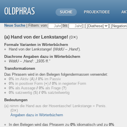
OLDPHRAS
SUCHE
PROJEKTIDEE
AK
Neue Suche
| Filtern: von
bis
(a) Hand von der Lenkstange!
(0✕)
Formale Varianten in Wörterbüchern
Hand von der Lenkstange!
(
WddU
– ‚
Hand
‘).
Diachrone Angaben dazu in Wörterbüchern
WddU
– ‚
Hand
‘:
„1935 ff.“
Transformationen
Das Phrasem wird in den Belegen folgendermassen verwendet:
0%
im Aktiv (
A
)
/
0%
im Passiv
0%
in positiver Form (
+
)
/
0%
in negierter Form
0%
als Aussage
/
0%
als Frage (
?
)
0%
satzwertig (
S
)
/
0%
satzteilwertig
Bedeutungen
(a) nimm die Hand aus der Hosentasche! Lenkstange = Penis.
(0✕)
Angaben dazu in Wörterbüchern
In den Belegen wird das Phrasem zu
0%
idiomatisch und zu
0%