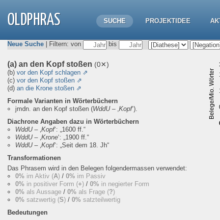
OLDPHRAS
SUCHE
PROJEKTIDEE
AK
Neue Suche
| Filtern: von
bis
(a) an den Kopf stoßen
(0✕)
Belege/Mio. Wörter
(b)
vor den Kopf schlagen
⇗
(c)
vor den Kopf stoßen
⇗
(d)
an die Krone stoßen
⇗
Formale Varianten in Wörterbüchern
jmdn. an den Kopf stoßen
(
WddU
– ‚
Kopf
‘).
Diachrone Angaben dazu in Wörterbüchern
WddU
– ‚
Kopf
‘:
„1600 ff.“
WddU
– ‚
Krone
‘:
„1900 ff.“
WddU
– ‚
Kopf
‘:
„Seit dem 18. Jh“
Transformationen
Das Phrasem wird in den Belegen folgendermassen verwendet:
0%
im Aktiv (
A
)
/
0%
im Passiv
0%
in positiver Form (
+
)
/
0%
in negierter Form
0%
als Aussage
/
0%
als Frage (
?
)
0%
satzwertig (
S
)
/
0%
satzteilwertig
Bedeutungen