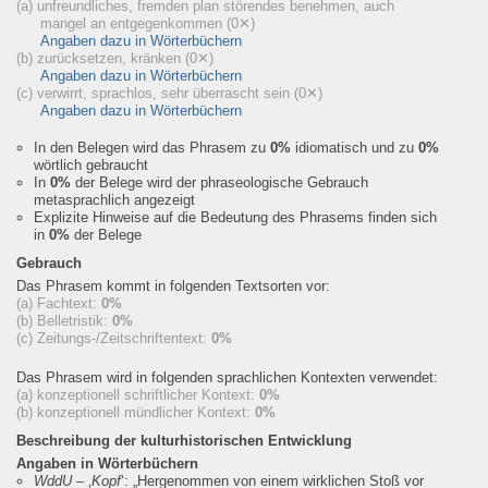
(a) unfreundliches, fremden plan störendes benehmen, auch
mangel an entgegenkommen
(0✕)
Angaben dazu in Wörterbüchern
(b) zurücksetzen, kränken
(0✕)
Angaben dazu in Wörterbüchern
(c) verwirrt, sprachlos, sehr überrascht sein
(0✕)
Angaben dazu in Wörterbüchern
In den Belegen wird das Phrasem zu
0%
idiomatisch und zu
0%
wörtlich gebraucht
In
0%
der Belege wird der phraseologische Gebrauch
metasprachlich angezeigt
Explizite Hinweise auf die Bedeutung des Phrasems finden sich
in
0%
der Belege
Gebrauch
Das Phrasem kommt in folgenden Textsorten vor:
(a) Fachtext:
0%
(b) Belletristik:
0%
(c) Zeitungs-/Zeitschriftentext:
0%
Das Phrasem wird in folgenden sprachlichen Kontexten verwendet:
(a) konzeptionell schriftlicher Kontext:
0%
(b) konzeptionell mündlicher Kontext:
0%
Beschreibung der kulturhistorischen Entwicklung
Angaben in Wörterbüchern
WddU
– ‚
Kopf
‘:
„Hergenommen von einem wirklichen Stoß vor