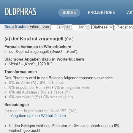
OLDPHRAS
SUCHE
PROJEKTIDEE
AK
Neue Suche
| Filtern: von
bis
(a) der Kopf ist zugenagelt
(0✕)
Formale Varianten in Wörterbüchern
der Kopf ist zugenagelt
(
WddU
– ‚
Kopf
‘).
Diachrone Angaben dazu in Wörterbüchern
WddU
– ‚
Kopf
‘:
„1920 ff.“
Transformationen
Das Phrasem wird in den Belegen folgendermassen verwendet:
0%
im Aktiv (
A
)
/
0%
im Passiv
0%
in positiver Form (
+
)
/
0%
in negierter Form
0%
als Aussage
/
0%
als Frage (
?
)
0%
satzwertig (
S
)
/
0%
satzteilwertig
Bedeutungen
(a) man ist begriffsstutzig. Kopf 153.
(0✕)
Angaben dazu in Wörterbüchern
In den Belegen wird das Phrasem zu
0%
idiomatisch und zu
0%
wörtlich gebraucht