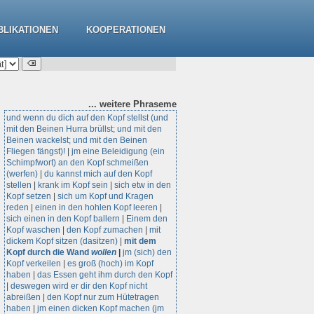
BLIKATIONEN
KOOPERATIONEN
... weitere
Phraseme
und wenn du dich auf den Kopf stellst (und
mit den Beinen Hurra brüllst; und mit den
Beinen wackelst; und mit den Beinen
Fliegen fängst)!
|
jm eine Beleidigung (ein
Schimpfwort) an den Kopf schmeißen
(werfen)
|
du kannst mich auf den Kopf
stellen
|
krank im Kopf sein
|
sich etw in den
Kopf setzen
|
sich um Kopf und Kragen
reden
|
einen in den hohlen Kopf leeren
|
sich einen in den Kopf ballern
|
Einem den
Kopf waschen
|
den Kopf zumachen
|
mit
dickem Kopf sitzen (dasitzen)
|
mit dem
Kopf durch die Wand
wollen
|
jm (sich) den
Kopf verkeilen
|
es groß (hoch) im Kopf
haben
|
das Essen geht ihm durch den Kopf
|
deswegen wird er dir den Kopf nicht
abreißen
|
den Kopf nur zum Hütetragen
haben
|
jm einen dicken Kopf machen (jm