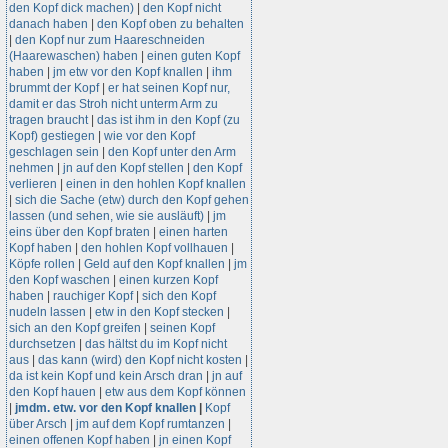
den Kopf dick machen)
|
den Kopf nicht
danach haben
|
den Kopf oben zu behalten
|
den Kopf nur zum Haareschneiden
(Haarewaschen) haben
|
einen guten Kopf
haben
|
jm etw vor den Kopf knallen
|
ihm
brummt der Kopf
|
er hat seinen Kopf nur,
damit er das Stroh nicht unterm Arm zu
tragen braucht
|
das ist ihm in den Kopf (zu
Kopf) gestiegen
|
wie vor den Kopf
geschlagen sein
|
den Kopf unter den Arm
nehmen
|
jn auf den Kopf stellen
|
den Kopf
verlieren
|
einen in den hohlen Kopf knallen
|
sich die Sache (etw) durch den Kopf gehen
lassen (und sehen, wie sie ausläuft)
|
jm
eins über den Kopf braten
|
einen harten
Kopf haben
|
den hohlen Kopf vollhauen
|
Köpfe rollen
|
Geld auf den Kopf knallen
|
jm
den Kopf waschen
|
einen kurzen Kopf
haben
|
rauchiger Kopf
|
sich den Kopf
nudeln lassen
|
etw in den Kopf stecken
|
sich an den Kopf greifen
|
seinen Kopf
durchsetzen
|
das hältst du im Kopf nicht
aus
|
das kann (wird) den Kopf nicht kosten
|
da ist kein Kopf und kein Arsch dran
|
jn auf
den Kopf hauen
|
etw aus dem Kopf können
|
jmdm. etw. vor den Kopf knallen
|
Kopf
über Arsch
|
jm auf dem Kopf rumtanzen
|
einen offenen Kopf haben
|
jn einen Kopf