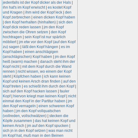
jedenfalls ist der Kopf dicker als der Hals
|
ihn hat's im Kopf erwischt
|
es kostet Kopf
und Kragen
|
ihm wird der Kopf leck
|
den
Kopf zerbrechen
|
einen dicken Kopf haben
|
den Kopf herhalten (hinhalten)
|
sich den
Kopf dick reden lassen
|
jm den Kopf
zwischen die Ohren setzen
|
den Kopf
hochtragen
|
sein Kopf ist nur spärlich
möbliert
|
jm etw vor den Kopf (auf den Kopf
zu) sagen
|
läßt den Kopf hängen
|
es im
Kopf haben
|
einen anschlägigen
(anschlägischen) Kopf haben
|
jm den Kopf
heiß (warm) machen
|
danach steht ihm der
Kopf nicht
|
mit dem Kopf durch die Wand
rennen
|
nicht wissen, wo einem der Kopf
steht
|
Köpfchen haben
|
ich kann keinen
Kopf und keinen Arsch dran finden
|
auf den
Kopf treten
|
es schießt ihm durch den Kopf
|
sich auf den Kopf hacken lassen
|
fauler
Kopf
|
hiervon kriegt man keinen Kopf
|
nicht
einmal den Kopf in der Partitur haben
|
jm
den Kopf vernageln
|
einen schweren Kopf
haben
|
jm den Kopf vollquatschen
(vollreden, vollschwätzen)
|
stecken die
Köpfe zusammen
|
das hat keinen Kopf und
keinen Arsch
|
jm auf den Kopf spucken
|
sich jn in den Kopf setzen
|
was man nicht
im Kopf hat, muß man in den Beinen