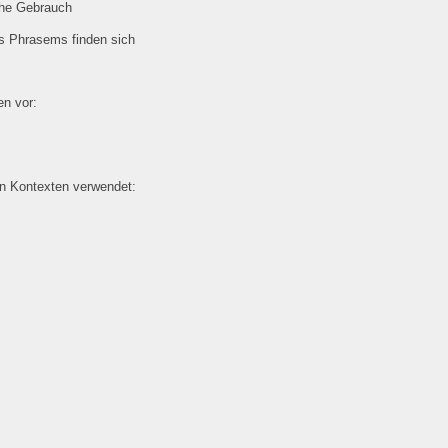
che Gebrauch
es Phrasems finden sich
n vor:
en Kontexten verwendet: