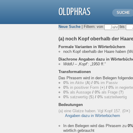
OLDPHRAS
SUCHE
Neue Suche
| Filtern: von
bis
(a) noch Kopf oberhalb der Haa
Formale Varianten in Wörterbüchern
noch Kopf oberhalb der Haare haben
(
W
Diachrone Angaben dazu in Wörterbüch
WddU
– ‚
Kopf
‘:
„1950 ff.“
Transformationen
Das Phrasem wird in den Belegen folgend
0%
im Aktiv (
A
)
/
0%
im Passiv
0%
in positiver Form (
+
)
/
0%
in negiert
0%
als Aussage
/
0%
als Frage (
?
)
0%
satzwertig (
S
)
/
0%
satzteilwertig
Bedeutungen
(a) eine Glatze haben. Vgl Kopf 157.
(0✕)
Angaben dazu in Wörterbüchern
In den Belegen wird das Phrasem zu
0
wörtlich gebraucht