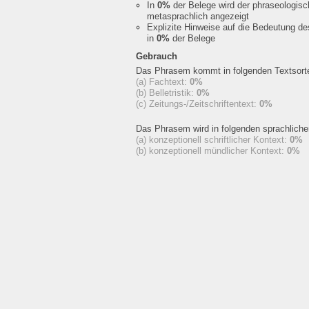
In
0%
der Belege wird der phraseologis
metasprachlich angezeigt
Explizite Hinweise auf die Bedeutung d
in
0%
der Belege
Gebrauch
Das Phrasem kommt in folgenden Textsorte
(a) Fachtext:
0%
(b) Belletristik:
0%
(c) Zeitungs-/Zeitschriftentext:
0%
Das Phrasem wird in folgenden sprachlich
(a) konzeptionell schriftlicher Kontext:
0%
(b) konzeptionell mündlicher Kontext:
0%