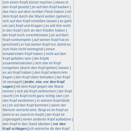
(um einen Kopf) kürzer machen
|
etwas in
den Kopf gesetzt
|
jm auf den Kopf kacken
|
das Herz auf dem rechten Fleck haben
|
mit
dem Kopf durch die Wand wollen (gehen)
|
sich auf den Kopf scheißen lassen
|
es geht
um (an) Kopf und Kragen
|
es will ihm nicht
in den Kopf
|
sich an den Köpfen haben
|
der Kopf noch zurechtrücken
|
jm auf dem
Kopf rumtrampeln
|
auf seinen Kopf hat es
geschneit
|
er hat seinen Kopf nur, damit es
zum Hals nicht reinregnet
|
einen
tomatenroten Kopf haben
|
nicht auf den
Kopf gefallen sein
|
die Köpfe
zusammenstecken
|
sich etw im Kopf
rumgehen (durch den Kopf gehen) lassen
|
es am Kopf haben
|
den Kopf unterm Arm
tragen
|
den Kopf oben behalten
|
der Kopf
ist vernagelt
|
jmdm. etw. vor den Kopf
sagen
|
mit dem Kopf gegen die Wand
rennen
|
sich jds Kopf zerbrechen
|
der Kopf
raucht
|
im Kopf nicht ganz richtig sein
|
jm
den Kopf verdrehen
|
in seinem Kopf klickt
es
|
jm auf den Kopf kommen
|
wenn der
Mensch verrückt wird, fängt es im Kopf an
(wird er es zuerst im Kopf)
|
der Kopf ist
zugenagelt
|
einen anderen Kopf aufsetzen
|
den Kopf in den Sand stecken
|
vor den
Kopf schlagen
|
ich wünsche dir den Kopf