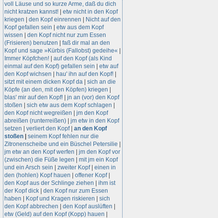
voll Läuse und so kurze Arme, daß du dich
nicht kratzen kannst!
|
etw nicht in den Kopf
kriegen
|
den Kopf einrennen
|
Nicht auf den
Kopf gefallen sein
|
etw aus dem Kopf
wissen
|
den Kopf nicht nur zum Essen
(Frisieren) benutzen
|
faß dir mal an den
Kopf und sage »Kürbis (Fallobst) gedeihe«
|
Immer Köpfchen!
|
auf den Kopf (als Kind
einmal auf den Kopf) gefallen sein
|
etw auf
den Kopf wichsen
|
hau' ihn auf den Kopf!
|
sitzt mit einem dicken Kopf da
|
sich an die
Köpfe (an den, mit den Köpfen) kriegen
|
blas' mir auf den Kopf!
|
jn an (vor) den Kopf
stoßen
|
sich etw aus dem Kopf schlagen
|
den Kopf nicht wegreißen
|
jm den Kopf
abreißen (runterreißen)
|
jm etw in den Kopf
setzen
|
verliert den Kopf
|
an den Kopf
stoßen
|
seinem Kopf fehlen nur die
Zitronenscheibe und ein Büschel Petersilie
|
jm etw an den Kopf werfen
|
jm den Kopf vor
(zwischen) die Füße legen
|
mit jm ein Kopf
und ein Arsch sein
|
zweiter Kopf
|
einen in
den (hohlen) Kopf hauen
|
offener Kopf
|
den Kopf aus der Schlinge ziehen
|
ihm ist
der Kopf dick
|
den Kopf nur zum Essen
haben
|
Kopf und Kragen riskieren
|
sich
den Kopf abbrechen
|
den Kopf auslüften
|
etw (Geld) auf den Kopf (Kopp) hauen
|