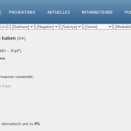
PROJEKTIDEE
AKTUELLES
MITARBEITENDE
PU
re haben
(0✕)
ddU
– ‚
Kopf
‘).
ern
ermassen verwendet:
er Form
%
idiomatisch und zu
0%