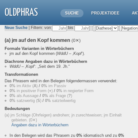
OLDPHRAS
SUCHE
PROJEKTIDEE
AK
Neue Suche
| Filtern: von
bis
(a) jm auf den Kopf kommen
(0✕)
Formale Varianten in Wörterbüchern
jm auf den Kopf kommen
(
WddU
– ‚
Kopf
‘).
Diachrone Angaben dazu in Wörterbüchern
WddU
– ‚
Kopf
‘:
„Seit dem 19. Jh.“
Transformationen
Das Phrasem wird in den Belegen folgendermassen verwendet:
0%
im Aktiv (
A
)
/
0%
im Passiv
0%
in positiver Form (
+
)
/
0%
in negierter Form
0%
als Aussage
/
0%
als Frage (
?
)
0%
satzwertig (
S
)
/
0%
satzteilwertig
Bedeutungen
(a) jm Schläge (Ohrfeigen) androhen; jn zurechtweisen; jm Einhalt
gebieten.
(0✕)
Angaben dazu in Wörterbüchern
In den Belegen wird das Phrasem zu
0%
idiomatisch und zu
0%