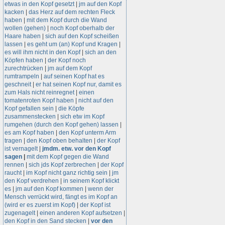
etwas in den Kopf gesetzt
|
jm auf den Kopf
kacken
|
das Herz auf dem rechten Fleck
haben
|
mit dem Kopf durch die Wand
wollen (gehen)
|
noch Kopf oberhalb der
Haare haben
|
sich auf den Kopf scheißen
lassen
|
es geht um (an) Kopf und Kragen
|
es will ihm nicht in den Kopf
|
sich an den
Köpfen haben
|
der Kopf noch
zurechtrücken
|
jm auf dem Kopf
rumtrampeln
|
auf seinen Kopf hat es
geschneit
|
er hat seinen Kopf nur, damit es
zum Hals nicht reinregnet
|
einen
tomatenroten Kopf haben
|
nicht auf den
Kopf gefallen sein
|
die Köpfe
zusammenstecken
|
sich etw im Kopf
rumgehen (durch den Kopf gehen) lassen
|
es am Kopf haben
|
den Kopf unterm Arm
tragen
|
den Kopf oben behalten
|
der Kopf
ist vernagelt
|
jmdm. etw. vor den Kopf
sagen
|
mit dem Kopf gegen die Wand
rennen
|
sich jds Kopf zerbrechen
|
der Kopf
raucht
|
im Kopf nicht ganz richtig sein
|
jm
den Kopf verdrehen
|
in seinem Kopf klickt
es
|
jm auf den Kopf kommen
|
wenn der
Mensch verrückt wird, fängt es im Kopf an
(wird er es zuerst im Kopf)
|
der Kopf ist
zugenagelt
|
einen anderen Kopf aufsetzen
|
den Kopf in den Sand stecken
|
vor den