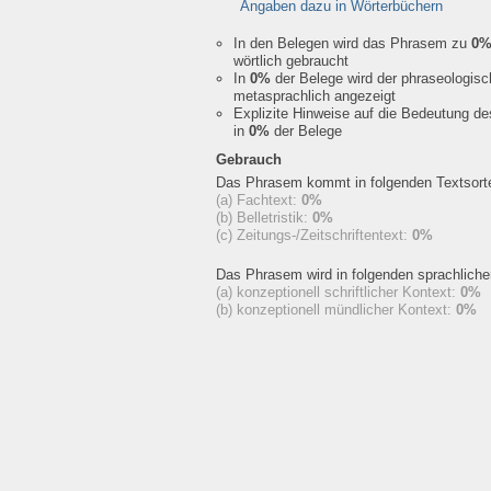
Angaben dazu in Wörterbüchern
In den Belegen wird das Phrasem zu
0
wörtlich gebraucht
In
0%
der Belege wird der phraseologis
metasprachlich angezeigt
Explizite Hinweise auf die Bedeutung d
in
0%
der Belege
Gebrauch
Das Phrasem kommt in folgenden Textsorte
(a) Fachtext:
0%
(b) Belletristik:
0%
(c) Zeitungs-/Zeitschriftentext:
0%
Das Phrasem wird in folgenden sprachlich
(a) konzeptionell schriftlicher Kontext:
0%
(b) konzeptionell mündlicher Kontext:
0%