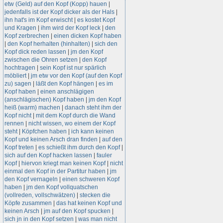
etw (Geld) auf den Kopf (Kopp) hauen
|
jedenfalls ist der Kopf dicker als der Hals
|
ihn hat's im Kopf erwischt
|
es kostet Kopf
und Kragen
|
ihm wird der Kopf leck
|
den
Kopf zerbrechen
|
einen dicken Kopf haben
|
den Kopf herhalten (hinhalten)
|
sich den
Kopf dick reden lassen
|
jm den Kopf
zwischen die Ohren setzen
|
den Kopf
hochtragen
|
sein Kopf ist nur spärlich
möbliert
|
jm etw vor den Kopf (auf den Kopf
zu) sagen
|
läßt den Kopf hängen
|
es im
Kopf haben
|
einen anschlägigen
(anschlägischen) Kopf haben
|
jm den Kopf
heiß (warm) machen
|
danach steht ihm der
Kopf nicht
|
mit dem Kopf durch die Wand
rennen
|
nicht wissen, wo einem der Kopf
steht
|
Köpfchen haben
|
ich kann keinen
Kopf und keinen Arsch dran finden
|
auf den
Kopf treten
|
es schießt ihm durch den Kopf
|
sich auf den Kopf hacken lassen
|
fauler
Kopf
|
hiervon kriegt man keinen Kopf
|
nicht
einmal den Kopf in der Partitur haben
|
jm
den Kopf vernageln
|
einen schweren Kopf
haben
|
jm den Kopf vollquatschen
(vollreden, vollschwätzen)
|
stecken die
Köpfe zusammen
|
das hat keinen Kopf und
keinen Arsch
|
jm auf den Kopf spucken
|
sich jn in den Kopf setzen
|
was man nicht