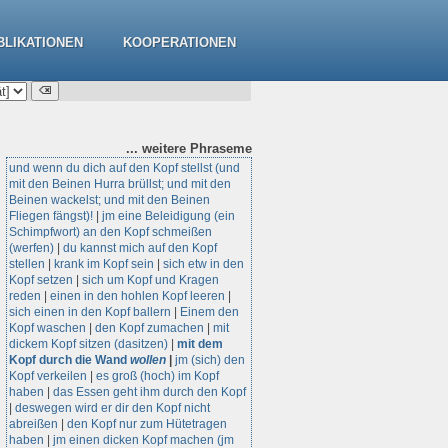
BLIKATIONEN
KOOPERATIONEN
... weitere
Phraseme
und wenn du dich auf den Kopf stellst (und
mit den Beinen Hurra brüllst; und mit den
Beinen wackelst; und mit den Beinen
Fliegen fängst)!
|
jm eine Beleidigung (ein
Schimpfwort) an den Kopf schmeißen
(werfen)
|
du kannst mich auf den Kopf
stellen
|
krank im Kopf sein
|
sich etw in den
Kopf setzen
|
sich um Kopf und Kragen
reden
|
einen in den hohlen Kopf leeren
|
sich einen in den Kopf ballern
|
Einem den
Kopf waschen
|
den Kopf zumachen
|
mit
dickem Kopf sitzen (dasitzen)
|
mit dem
Kopf durch die Wand
wollen
|
jm (sich) den
Kopf verkeilen
|
es groß (hoch) im Kopf
haben
|
das Essen geht ihm durch den Kopf
|
deswegen wird er dir den Kopf nicht
abreißen
|
den Kopf nur zum Hütetragen
haben
|
jm einen dicken Kopf machen (jm