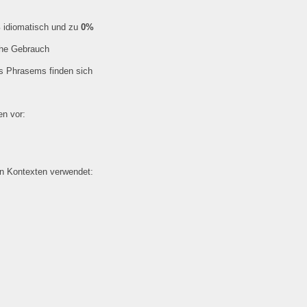
%
idiomatisch und zu
0%
che Gebrauch
es Phrasems finden sich
n vor:
en Kontexten verwendet: