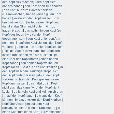
den Kopf dick machen)
|
den Kopf nicht
danach haben
|
den Kopf oben zu behalten
|
den Kopf nur zum Haareschneiden
(Haarewaschen) haben
|
einen guten Kopf
haben
|
jm etw vor den Kopf knallen
|
ihm
brummt der Kopf
|
er hat seinen Kopf nur,
damit er das Stroh nicht unterm Arm zu
tragen braucht
|
das ist ihm in den Kopf (zu
Kopf) gestiegen
|
wie vor den Kopf
geschlagen sein
|
den Kopf unter den Arm
nehmen
|
jn auf den Kopf stellen
|
den Kopf
verlieren
|
einen in den hohlen Kopf knallen
|
sich die Sache (etw) durch den Kopf gehen
lassen (und sehen, wie sie ausläuft)
|
jm
eins über den Kopf braten
|
einen harten
Kopf haben
|
den hohlen Kopf vollhauen
|
Köpfe rollen
|
Geld auf den Kopf knallen
|
jm
den Kopf waschen
|
rauchiger Kopf
|
sich
den Kopf nudeln lassen
|
etw in den Kopf
stecken
|
sich an den Kopf greifen
|
seinen
Kopf durchsetzen
|
das hältst du im Kopf
nicht aus
|
das kann (wird) den Kopf nicht
kosten
|
da ist kein Kopf und kein Arsch dran
|
jn auf den Kopf hauen
|
etw aus dem Kopf
können
|
jmdm. etw. vor den Kopf knallen
|
Kopf über Arsch
|
jm auf dem Kopf
rumtanzen
|
einen offenen Kopf haben
|
jn
einen Kopf (um einen Kopf) kürzer machen
|