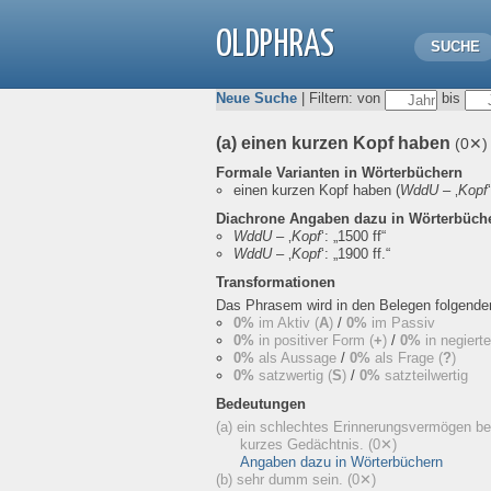
OLDPHRAS
SUCHE
Neue Suche
| Filtern: von
bis
(a) einen kurzen Kopf haben
(0✕)
Formale Varianten in Wörterbüchern
einen kurzen Kopf haben
(
WddU
– ‚
Kopf
Diachrone Angaben dazu in Wörterbüch
WddU
– ‚
Kopf
‘:
„1500 ff“
WddU
– ‚
Kopf
‘:
„1900 ff.“
Transformationen
Das Phrasem wird in den Belegen folgend
0%
im Aktiv (
A
)
/
0%
im Passiv
0%
in positiver Form (
+
)
/
0%
in negiert
0%
als Aussage
/
0%
als Frage (
?
)
0%
satzwertig (
S
)
/
0%
satzteilwertig
Bedeutungen
(a) ein schlechtes Erinnerungsvermögen be
kurzes Gedächtnis.
(0✕)
Angaben dazu in Wörterbüchern
(b) sehr dumm sein.
(0✕)