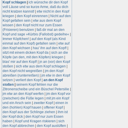
Kopf schlagen
|
ich wünsche dir den Kopf
voll Läuse und so kurze Arme, daß du dich
nicht kratzen kannst!
|
etw nicht in den Kopf
kriegen
|
den Kopf einrennen
|
Nicht auf den
Kopf gefallen sein
|
etw aus dem Kopf
wissen
|
den Kopf nicht nur zum Essen
(Frisieren) benutzen
|
faß dir mal an den
Kopf und sage »Kürbis (Fallobst) gedeihe«
|
Immer Köpfchen!
|
auf den Kopf (als Kind
einmal auf den Kopf) gefallen sein
|
etw auf
den Kopf wichsen
|
hau' ihn auf den Kopf!
|
sitzt mit einem dicken Kopf da
|
sich an die
Köpfe (an den, mit den Köpfen) kriegen
|
blas' mir auf den Kopf!
|
jn an (vor) den Kopf
stoßen
|
sich etw aus dem Kopf schlagen
|
den Kopf nicht wegreißen
|
jm den Kopf
abreißen (runterreißen)
|
jm etw in den Kopf
setzen
|
verliert den Kopf
|
an den Kopf
stoßen
|
seinem Kopf fehlen nur die
Zitronenscheibe und ein Büschel Petersilie
|
jm etw an den Kopf werfen
|
jm den Kopf vor
(zwischen) die Füße legen
|
mit jm ein Kopf
und ein Arsch sein
|
zweiter Kopf
|
einen in
den (hohlen) Kopf hauen
|
offener Kopf
|
den Kopf aus der Schlinge ziehen
|
ihm ist
der Kopf dick
|
den Kopf nur zum Essen
haben
|
Kopf und Kragen riskieren
|
sich
den Kopf abbrechen
|
den Kopf auslüften
|