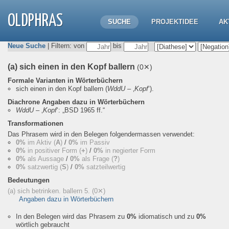
OLDPHRAS
SUCHE
PROJEKTIDEE
AK
Neue Suche
| Filtern: von
bis
(a) sich einen in den Kopf ballern
(0✕)
Formale Varianten in Wörterbüchern
sich einen in den Kopf ballern
(
WddU
– ‚
Kopf
‘).
Diachrone Angaben dazu in Wörterbüchern
WddU
– ‚
Kopf
‘:
„BSD 1965 ff.“
Transformationen
Das Phrasem wird in den Belegen folgendermassen verwendet:
0%
im Aktiv (
A
)
/
0%
im Passiv
0%
in positiver Form (
+
)
/
0%
in negierter Form
0%
als Aussage
/
0%
als Frage (
?
)
0%
satzwertig (
S
)
/
0%
satzteilwertig
Bedeutungen
(a) sich betrinken. ballern 5.
(0✕)
Angaben dazu in Wörterbüchern
In den Belegen wird das Phrasem zu
0%
idiomatisch und zu
0%
wörtlich gebraucht