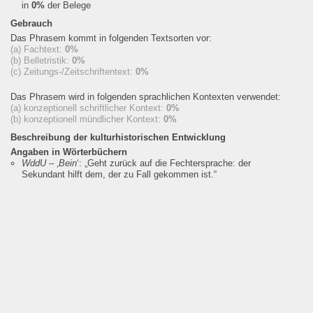
in
0%
der Belege
Gebrauch
Das Phrasem kommt in folgenden Textsorten vor:
(a) Fachtext:
0%
(b) Belletristik:
0%
(c) Zeitungs-/Zeitschriftentext:
0%
Das Phrasem wird in folgenden sprachlichen Kontexten verwendet:
(a) konzeptionell schriftlicher Kontext:
0%
(b) konzeptionell mündlicher Kontext:
0%
Beschreibung der kulturhistorischen Entwicklung
Angaben in Wörterbüchern
WddU
– ‚
Bein
‘:
„Geht zurück auf die Fechtersprache: der
Sekundant hilft dem, der zu Fall gekommen ist.“