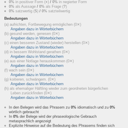
0%
in positiver Form (
+
)
/
0%
in negierter Form
0%
als Aussage
/
0%
als Frage (
?
)
0%
satzwertig (
S
)
/
0%
satzteilwertig
Bedeutungen
(a) aufrichten, Fortbewegung ermöglichen
(0✕)
Angaben dazu in Wörterbüchern
(b) gesund werden, genesen
(0✕)
Angaben dazu in Wörterbüchern
(c) einen besseren Zustand (wieder) herstellen
(0✕)
Angaben dazu in Wörterbüchern
(d) in bessern Wohlstand gerathen
(0✕)
Angaben dazu in Wörterbüchern
(e) aus einer Notlage herauskommen
(0✕)
Angaben dazu in Wörterbüchern
(f) wach sein
(0✕)
Angaben dazu in Wörterbüchern
(g) koitieren, schwängern.
(0✕)
Angaben dazu in Wörterbüchern
(h) als ehemaliger Häftling wieder zum geordneten bürgerlichen
Leben zurückfinden
(0✕)
Angaben dazu in Wörterbüchern
In den Belegen wird das Phrasem zu
0%
idiomatisch und zu
0%
wörtlich gebraucht
In
0%
der Belege wird der phraseologische Gebrauch
metasprachlich angezeigt
Explizite Hinweise auf die Bedeutung des Phrasems finden sich