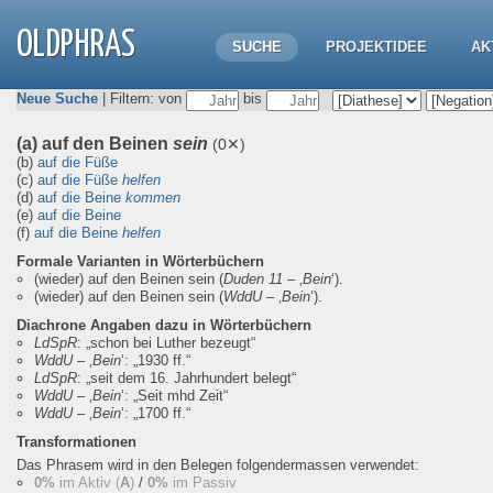
OLDPHRAS
SUCHE
PROJEKTIDEE
AK
Neue Suche
| Filtern: von
bis
(a) auf den Beinen
sein
(0✕)
(b)
auf die Füße
(c)
auf die Füße
helfen
(d)
auf die Beine
kommen
(e)
auf die Beine
(f)
auf die Beine
helfen
Formale Varianten in Wörterbüchern
(wieder) auf den Beinen sein
(
Duden 11
– ‚
Bein
‘).
(wieder) auf den Beinen sein
(
WddU
– ‚
Bein
‘).
Diachrone Angaben dazu in Wörterbüchern
LdSpR
:
„schon bei Luther bezeugt“
WddU
– ‚
Bein
‘:
„1930 ff.“
LdSpR
:
„seit dem 16. Jahrhundert belegt“
WddU
– ‚
Bein
‘:
„Seit mhd Zeit“
WddU
– ‚
Bein
‘:
„1700 ff.“
Transformationen
Das Phrasem wird in den Belegen folgendermassen verwendet:
0%
im Aktiv (
A
)
/
0%
im Passiv