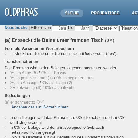
OLDPHRAS
SUCHE
PROJEKTIDEE
AK
Neue Suche
| Filtern: von
bis
(a) Er steckt die Beine unter fremden Tisch
(0✕)
Formale Varianten in Wörterbüchern
Er steckt die Beine unter fremden Tisch
(
Borchardt
– ‚
Bein
‘).
Transformationen
Das Phrasem wird in den Belegen folgendermassen verwendet:
0%
im Aktiv (
A
)
/
0%
im Passiv
0%
in positiver Form (
+
)
/
0%
in negierter Form
0%
als Aussage
/
0%
als Frage (
?
)
0%
satzwertig (
S
)
/
0%
satzteilwertig
Bedeutungen
(a) er schmarotzt
(0✕)
Angaben dazu in Wörterbüchern
In den Belegen wird das Phrasem zu
0%
idiomatisch und zu
0%
wörtlich gebraucht
In
0%
der Belege wird der phraseologische Gebrauch
metasprachlich angezeigt
Explizite Hinweise auf die Bedeutung des Phrasems finden sich