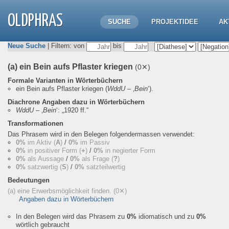
OLDPHRAS
SUCHE
PROJEKTIDEE
AK
Neue Suche
| Filtern: von
bis
(a) ein Bein aufs Pflaster kriegen
(0✕)
Formale Varianten in Wörterbüchern
ein Bein aufs Pflaster kriegen
(
WddU
– ‚
Bein
‘).
Diachrone Angaben dazu in Wörterbüchern
WddU
– ‚
Bein
‘:
„1920 ff.“
Transformationen
Das Phrasem wird in den Belegen folgendermassen verwendet:
0%
im Aktiv (
A
)
/
0%
im Passiv
0%
in positiver Form (
+
)
/
0%
in negierter Form
0%
als Aussage
/
0%
als Frage (
?
)
0%
satzwertig (
S
)
/
0%
satzteilwertig
Bedeutungen
(a) eine Erwerbsmöglichkeit finden.
(0✕)
Angaben dazu in Wörterbüchern
In den Belegen wird das Phrasem zu
0%
idiomatisch und zu
0%
wörtlich gebraucht