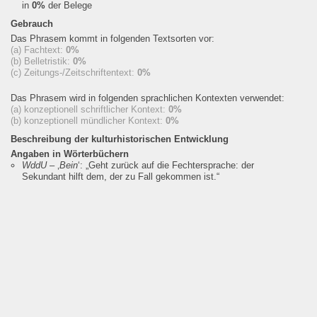
in
0%
der Belege
Gebrauch
Das Phrasem kommt in folgenden Textsorten vor:
(a) Fachtext:
0%
(b) Belletristik:
0%
(c) Zeitungs-/Zeitschriftentext:
0%
Das Phrasem wird in folgenden sprachlichen Kontexten verwendet:
(a) konzeptionell schriftlicher Kontext:
0%
(b) konzeptionell mündlicher Kontext:
0%
Beschreibung der kulturhistorischen Entwicklung
Angaben in Wörterbüchern
WddU
– ‚
Bein
‘:
„Geht zurück auf die Fechtersprache: der
Sekundant hilft dem, der zu Fall gekommen ist.“