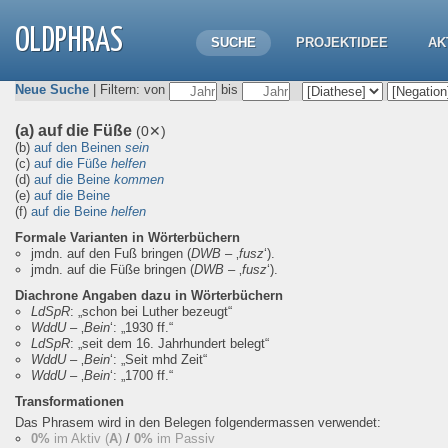
OLDPHRAS
SUCHE
PROJEKTIDEE
AK
Neue Suche
| Filtern: von
bis
(a) auf die Füße
(0✕)
(b)
auf den Beinen
sein
(c)
auf die Füße
helfen
(d)
auf die Beine
kommen
(e)
auf die Beine
(f)
auf die Beine
helfen
Formale Varianten in Wörterbüchern
jmdn. auf den Fuß bringen
(
DWB
– ‚
fusz
‘).
jmdn. auf die Füße bringen
(
DWB
– ‚
fusz
‘).
Diachrone Angaben dazu in Wörterbüchern
LdSpR
:
„schon bei Luther bezeugt“
WddU
– ‚
Bein
‘:
„1930 ff.“
LdSpR
:
„seit dem 16. Jahrhundert belegt“
WddU
– ‚
Bein
‘:
„Seit mhd Zeit“
WddU
– ‚
Bein
‘:
„1700 ff.“
Transformationen
Das Phrasem wird in den Belegen folgendermassen verwendet:
0%
im Aktiv (
A
)
/
0%
im Passiv