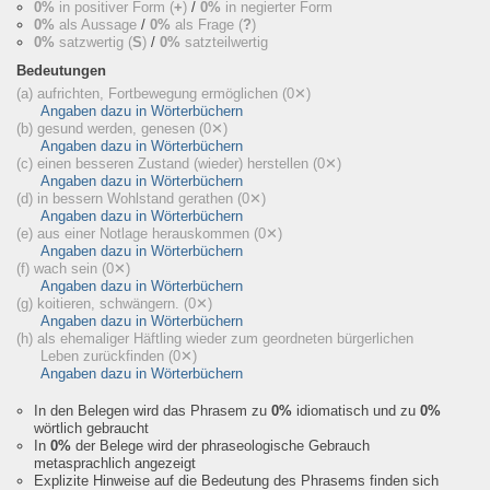
0%
in positiver Form (
+
)
/
0%
in negierter Form
0%
als Aussage
/
0%
als Frage (
?
)
0%
satzwertig (
S
)
/
0%
satzteilwertig
Bedeutungen
(a) aufrichten, Fortbewegung ermöglichen
(0✕)
Angaben dazu in Wörterbüchern
(b) gesund werden, genesen
(0✕)
Angaben dazu in Wörterbüchern
(c) einen besseren Zustand (wieder) herstellen
(0✕)
Angaben dazu in Wörterbüchern
(d) in bessern Wohlstand gerathen
(0✕)
Angaben dazu in Wörterbüchern
(e) aus einer Notlage herauskommen
(0✕)
Angaben dazu in Wörterbüchern
(f) wach sein
(0✕)
Angaben dazu in Wörterbüchern
(g) koitieren, schwängern.
(0✕)
Angaben dazu in Wörterbüchern
(h) als ehemaliger Häftling wieder zum geordneten bürgerlichen
Leben zurückfinden
(0✕)
Angaben dazu in Wörterbüchern
In den Belegen wird das Phrasem zu
0%
idiomatisch und zu
0%
wörtlich gebraucht
In
0%
der Belege wird der phraseologische Gebrauch
metasprachlich angezeigt
Explizite Hinweise auf die Bedeutung des Phrasems finden sich