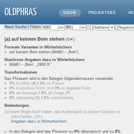
OLDPHRAS
SUCHE
PROJEKTIDEE
AK
Neue Suche
| Filtern: von
bis
(a) auf keinem Bein stehen
(0✕)
Formale Varianten in Wörterbüchern
auf keinem Bein stehen
(
WddU
– ‚
Bein
‘).
Diachrone Angaben dazu in Wörterbüchern
WddU
– ‚
Bein
‘:
„1900 ff.“
Transformationen
Das Phrasem wird in den Belegen folgendermassen verwendet:
0%
im Aktiv (
A
)
/
0%
im Passiv
0%
in positiver Form (
+
)
/
0%
in negierter Form
0%
als Aussage
/
0%
als Frage (
?
)
0%
satzwertig (
S
)
/
0%
satzteilwertig
Bedeutungen
(a) keine Möglichkeit haben, das Kartenspiel zu seinen Gunsten zu
entscheiden.
(0✕)
Angaben dazu in Wörterbüchern
In den Belegen wird das Phrasem zu
0%
idiomatisch und zu
0%