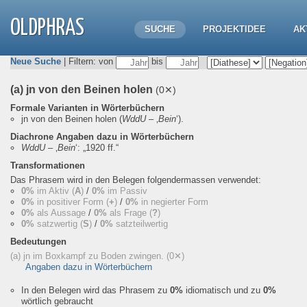
OLDPHRAS
SUCHE
PROJEKTIDEE
AK
Neue Suche
| Filtern: von
bis
(a) jn von den Beinen holen
(0✕)
Formale Varianten in Wörterbüchern
jn von den Beinen holen
(
WddU
– ‚
Bein
‘).
Diachrone Angaben dazu in Wörterbüchern
WddU
– ‚
Bein
‘:
„1920 ff.“
Transformationen
Das Phrasem wird in den Belegen folgendermassen verwendet:
0%
im Aktiv (
A
)
/
0%
im Passiv
0%
in positiver Form (
+
)
/
0%
in negierter Form
0%
als Aussage
/
0%
als Frage (
?
)
0%
satzwertig (
S
)
/
0%
satzteilwertig
Bedeutungen
(a) jn im Boxkampf zu Boden zwingen.
(0✕)
Angaben dazu in Wörterbüchern
In den Belegen wird das Phrasem zu
0%
idiomatisch und zu
0%
wörtlich gebraucht