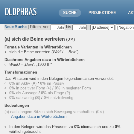
OLDPHRAS
SUCHE
PROJEKTIDEE
AK
Neue Suche
| Filtern: von
bis
(a) sich die Beine vertreten
(0✕)
Formale Varianten in Wörterbüchern
sich die Beine vertreten
(
WddU
– ‚
Bein
‘).
Diachrone Angaben dazu in Wörterbüchern
WddU
– ‚
Bein
‘:
„1900 ff.“
Transformationen
Das Phrasem wird in den Belegen folgendermassen verwendet:
0%
im Aktiv (
A
)
/
0%
im Passiv
0%
in positiver Form (
+
)
/
0%
in negierter Form
0%
als Aussage
/
0%
als Frage (
?
)
0%
satzwertig (
S
)
/
0%
satzteilwertig
Bedeutungen
(a) nach langem Sitzen sich Bewegung verschaffen.
(0✕)
Angaben dazu in Wörterbüchern
In den Belegen wird das Phrasem zu
0%
idiomatisch und zu
0%
wörtlich gebraucht