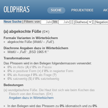
OLDPHRAS
SUCHE
PROJEKTIDEE
AK
Neue Suche
| Filtern: von
bis
(a) abgekochte Füße
(0✕)
Formale Varianten in Wörterbüchern
abgekochte Füße
(
WddU
– ‚
Fuß
‘).
Diachrone Angaben dazu in Wörterbüchern
WddU
– ‚
Fuß
‘:
„BSD 1965 ff.“
Transformationen
Das Phrasem wird in den Belegen folgendermassen verwendet:
0%
im Aktiv (
A
)
/
0%
im Passiv
0%
in positiver Form (
+
)
/
0%
in negierter Form
0%
als Aussage
/
0%
als Frage (
?
)
0%
satzwertig (
S
)
/
0%
satzteilwertig
Bedeutungen
(a) wundgelaufene Füße. Die Haut löst sich wie beim Kochen das
Fleisch von den Knochen.
(0✕)
Angaben dazu in Wörterbüchern
In den Belegen wird das Phrasem zu
0%
idiomatisch und zu
0%