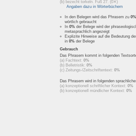
(b) bezecht torkeln. Fuß 27.
(0✕)
Angaben dazu in Wörterbüchern
In den Belegen wird das Phrasem zu
0
wörtlich gebraucht
In
0%
der Belege wird der phraseologis
metasprachlich angezeigt
Explizite Hinweise auf die Bedeutung d
in
0%
der Belege
Gebrauch
Das Phrasem kommt in folgenden Textsorte
(a) Fachtext:
0%
(b) Belletristik:
0%
(c) Zeitungs-/Zeitschriftentext:
0%
Das Phrasem wird in folgenden sprachlich
(a) konzeptionell schriftlicher Kontext:
0%
(b) konzeptionell mündlicher Kontext:
0%