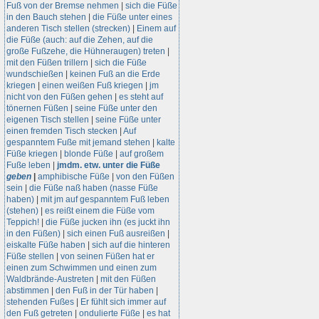
Fuß von der Bremse nehmen
|
sich die Füße
in den Bauch stehen
|
die Füße unter eines
anderen Tisch stellen (strecken)
|
Einem auf
die Füße (auch: auf die Zehen, auf die
große Fußzehe, die Hühneraugen) treten
|
mit den Füßen trillern
|
sich die Füße
wundschießen
|
keinen Fuß an die Erde
kriegen
|
einen weißen Fuß kriegen
|
jm
nicht von den Füßen gehen
|
es steht auf
tönernen Füßen
|
seine Füße unter den
eigenen Tisch stellen
|
seine Füße unter
einen fremden Tisch stecken
|
Auf
gespanntem Fuße mit jemand stehen
|
kalte
Füße kriegen
|
blonde Füße
|
auf großem
Fuße leben
|
jmdm. etw. unter die Füße
geben
|
amphibische Füße
|
von den Füßen
sein
|
die Füße naß haben (nasse Füße
haben)
|
mit jm auf gespanntem Fuß leben
(stehen)
|
es reißt einem die Füße vom
Teppich!
|
die Füße jucken ihn (es juckt ihn
in den Füßen)
|
sich einen Fuß ausreißen
|
eiskalte Füße haben
|
sich auf die hinteren
Füße stellen
|
von seinen Füßen hat er
einen zum Schwimmen und einen zum
Waldbrände-Austreten
|
mit den Füßen
abstimmen
|
den Fuß in der Tür haben
|
stehenden Fußes
|
Er fühlt sich immer auf
den Fuß getreten
|
ondulierte Füße
|
es hat