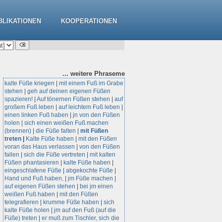
BLIKATIONEN
KOOPERATIONEN
... weitere
Phraseme
kalte Füße kriegen
|
mit einem Fuß im Grabe
stehen
|
geh auf deinen eigenen Füßen
spazieren!
|
Auf tönernen Füßen stehen
|
auf
großem Fuß leben
|
auf leichtem Fuß leben
|
einen linken Fuß haben
|
jn von den Füßen
holen
|
sich einen weißen Fuß machen
(brennen)
|
die Füße falten
|
mit Füßen
treten
|
Kalte Füße haben
|
mit den Füßen
voran das Haus verlassen
|
von den Füßen
fallen
|
sich die Füße vertreten
|
mit kalten
Füßen phantasieren
|
kalte Füße haben
|
eingeschlafene Füße
|
abgekochte Füße
|
Hand und Fuß haben,
|
jm Füße machen
|
auf eigenen Füßen stehen
|
bei jm einen
weißen Fuß haben
|
mit den Füßen
telegrafieren
|
krumme Füße haben
|
sich
kalte Füße holen
|
jm auf den Fuß (auf die
Füße) treten
|
er muß zum Tischler, sich die