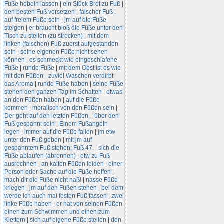
Füße hobeln lassen
|
ein Stück Brot zu Fuß
|
den besten Fuß vorsetzen
|
falscher Fuß
|
auf freiem Fuße sein
|
jm auf die Füße
steigen
|
er braucht bloß die Füße unter den
Tisch zu stellen (zu strecken)
|
mit dem
linken (falschen) Fuß zuerst aufgestanden
sein
|
seine eigenen Füße nicht sehen
können
|
es schmeckt wie eingeschlafene
Füße
|
runde Füße
|
mit dem Obst ist es wie
mit den Füßen - zuviel Waschen verdirbt
das Aroma
|
runde Füße haben
|
seine Füße
stehen den ganzen Tag im Schatten
|
etwas
an den Füßen haben
|
auf die Füße
kommen
|
moralisch von den Füßen sein
|
Der geht auf den letzten Füßen,
|
über den
Fuß gespannt sein
|
Einem Fußangeln
legen
|
immer auf die Füße fallen
|
jm etw
unter den Fuß geben
|
mit jm auf
gespanntem Fuß stehen; Fuß 47.
|
sich die
Füße ablaufen (abrennen)
|
etw zu Fuß
ausrechnen
|
an kalten Füßen leiden
|
einer
Person oder Sache auf die Füße helfen
|
mach dir die Füße nicht naß!
|
nasse Füße
kriegen
|
jm auf den Füßen stehen
|
bei dem
werde ich auch mal festen Fuß fassen
|
zwei
linke Füße haben
|
er hat von seinen Füßen
einen zum Schwimmen und einen zum
Klettern
|
sich auf eigene Füße stellen
|
den