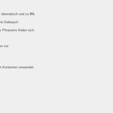
%
idiomatisch und zu
0%
che Gebrauch
es Phrasems finden sich
n vor:
en Kontexten verwendet: