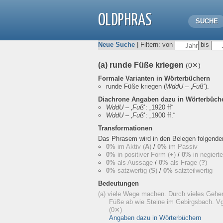
OLDPHRAS
SUCHE
Neue Suche
| Filtern: von
bis
(a) runde Füße kriegen
(0✕)
Formale Varianten in Wörterbüchern
runde Füße kriegen
(
WddU
– ‚
Fuß
‘).
Diachrone Angaben dazu in Wörterbüch
WddU
– ‚
Fuß
‘:
„1920 ff“
WddU
– ‚
Fuß
‘:
„1900 ff.“
Transformationen
Das Phrasem wird in den Belegen folgend
0%
im Aktiv (
A
)
/
0%
im Passiv
0%
in positiver Form (
+
)
/
0%
in negiert
0%
als Aussage
/
0%
als Frage (
?
)
0%
satzwertig (
S
)
/
0%
satzteilwertig
Bedeutungen
(a) viele Wege machen. Durch vieles Gehen
Füße ab wie Steine im Gebirgsbach. Vg
(0✕)
Angaben dazu in Wörterbüchern