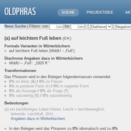
OLDPHRAS
SUCHE
PROJEKTIDEE
AK
Neue Suche
| Filtern: von
bis
(a) auf leichtem Fuß leben
(0✕)
Formale Varianten in Wörterbüchern
auf leichtem Fuß leben
(
WddU
– ‚
Fuß
‘).
Diachrone Angaben dazu in Wörterbüchern
WddU
– ‚
Fuß
‘:
„1920 ff.“
Transformationen
Das Phrasem wird in den Belegen folgendermassen verwendet:
0%
im Aktiv (
A
)
/
0%
im Passiv
0%
in positiver Form (
+
)
/
0%
in negierter Form
0%
als Aussage
/
0%
als Frage (
?
)
0%
satzwertig (
S
)
/
0%
satzteilwertig
Bedeutungen
(a) ein leichtfertiges Leben führen. Leicht = leichtbeweglich,
behende. Leichtfuß.
(0✕)
Angaben dazu in Wörterbüchern
In den Belegen wird das Phrasem zu
0%
idiomatisch und zu
0%