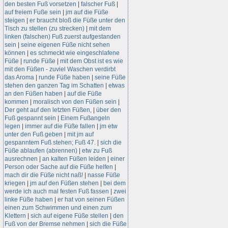
den besten Fuß vorsetzen
|
falscher Fuß
|
auf freiem Fuße sein
|
jm auf die Füße
steigen
|
er braucht bloß die Füße unter den
Tisch zu stellen (zu strecken)
|
mit dem
linken (falschen) Fuß zuerst aufgestanden
sein
|
seine eigenen Füße nicht sehen
können
|
es schmeckt wie eingeschlafene
Füße
|
runde Füße
|
mit dem Obst ist es wie
mit den Füßen - zuviel Waschen verdirbt
das Aroma
|
runde Füße haben
|
seine Füße
stehen den ganzen Tag im Schatten
|
etwas
an den Füßen haben
|
auf die Füße
kommen
|
moralisch von den Füßen sein
|
Der geht auf den letzten Füßen,
|
über den
Fuß gespannt sein
|
Einem Fußangeln
legen
|
immer auf die Füße fallen
|
jm etw
unter den Fuß geben
|
mit jm auf
gespanntem Fuß stehen; Fuß 47.
|
sich die
Füße ablaufen (abrennen)
|
etw zu Fuß
ausrechnen
|
an kalten Füßen leiden
|
einer
Person oder Sache auf die Füße helfen
|
mach dir die Füße nicht naß!
|
nasse Füße
kriegen
|
jm auf den Füßen stehen
|
bei dem
werde ich auch mal festen Fuß fassen
|
zwei
linke Füße haben
|
er hat von seinen Füßen
einen zum Schwimmen und einen zum
Klettern
|
sich auf eigene Füße stellen
|
den
Fuß von der Bremse nehmen
|
sich die Füße