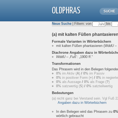
OLDPHRAS
SUCHE
Neue Suche
| Filtern: von
bis
(a) mit kalten Füßen phantasiere
Formale Varianten in Wörterbüchern
mit kalten Füßen phantasieren
(
WddU
– 
Diachrone Angaben dazu in Wörterbüch
WddU
– ‚
Fuß
‘:
„1900 ff.“
Transformationen
Das Phrasem wird in den Belegen folgend
0%
im Aktiv (
A
)
/
0%
im Passiv
0%
in positiver Form (
+
)
/
0%
in negiert
0%
als Aussage
/
0%
als Frage (
?
)
0%
satzwertig (
S
)
/
0%
satzteilwertig
Bedeutungen
(a) nicht ganz bei Verstand sein. Vgl Fuß 
Angaben dazu in Wörterbüchern
In den Belegen wird das Phrasem zu
0
wörtlich gebraucht