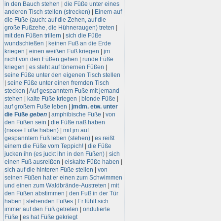
in den Bauch stehen
|
die Füße unter eines
anderen Tisch stellen (strecken)
|
Einem auf
die Füße (auch: auf die Zehen, auf die
große Fußzehe, die Hühneraugen) treten
|
mit den Füßen trillern
|
sich die Füße
wundschießen
|
keinen Fuß an die Erde
kriegen
|
einen weißen Fuß kriegen
|
jm
nicht von den Füßen gehen
|
runde Füße
kriegen
|
es steht auf tönernen Füßen
|
seine Füße unter den eigenen Tisch stellen
|
seine Füße unter einen fremden Tisch
stecken
|
Auf gespanntem Fuße mit jemand
stehen
|
kalte Füße kriegen
|
blonde Füße
|
auf großem Fuße leben
|
jmdm. etw. unter
die Füße
geben
|
amphibische Füße
|
von
den Füßen sein
|
die Füße naß haben
(nasse Füße haben)
|
mit jm auf
gespanntem Fuß leben (stehen)
|
es reißt
einem die Füße vom Teppich!
|
die Füße
jucken ihn (es juckt ihn in den Füßen)
|
sich
einen Fuß ausreißen
|
eiskalte Füße haben
|
sich auf die hinteren Füße stellen
|
von
seinen Füßen hat er einen zum Schwimmen
und einen zum Waldbrände-Austreten
|
mit
den Füßen abstimmen
|
den Fuß in der Tür
haben
|
stehenden Fußes
|
Er fühlt sich
immer auf den Fuß getreten
|
ondulierte
Füße
|
es hat Füße gekriegt