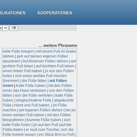
BLIKATIONEN
KOOPERATIONEN
... weitere
Phraseme
kalte Füße kriegen
|
mit einem Fuß im Grabe
stehen
|
geh auf deinen eigenen Füßen
spazieren!
|
Auf tönernen Füßen stehen
|
auf
großem Fuß leben
|
auf leichtem Fuß leben
|
einen linken Fuß haben
|
jn von den Füßen
holen
|
sich einen weißen Fuß machen
(brennen)
|
die Füße falten
|
mit Füßen
treten
|
Kalte Füße haben
|
mit den Füßen
voran das Haus verlassen
|
von den Füßen
fallen
|
sich die Füße vertreten
|
kalte Füße
haben
|
eingeschlafene Füße
|
abgekochte
Füße
|
Hand und Fuß haben,
|
jm Füße
machen
|
auf eigenen Füßen stehen
|
bei jm
einen weißen Fuß haben
|
mit den Füßen
telegrafieren
|
krumme Füße haben
|
sich
kalte Füße holen
|
jm auf den Fuß (auf die
Füße) treten
|
er muß zum Tischler, sich die
Füße hobeln lassen
|
ein Stück Brot zu Fuß
|