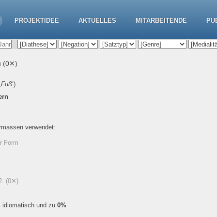
PROJEKTIDEE
AKTUELLES
MITARBEITENDE
PU
n
(0✕)
‚
Fuß
‘).
ern
ermassen verwendet:
er Form
22.
(0✕)
%
idiomatisch und zu
0%