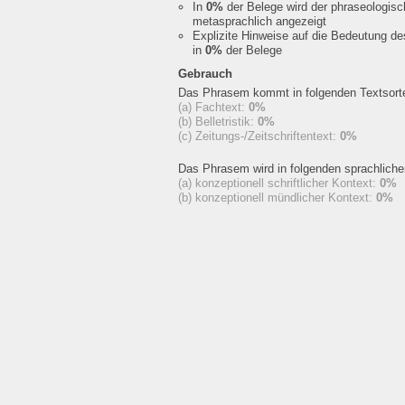
In
0%
der Belege wird der phraseologis
metasprachlich angezeigt
Explizite Hinweise auf die Bedeutung d
in
0%
der Belege
Gebrauch
Das Phrasem kommt in folgenden Textsorte
(a) Fachtext:
0%
(b) Belletristik:
0%
(c) Zeitungs-/Zeitschriftentext:
0%
Das Phrasem wird in folgenden sprachlich
(a) konzeptionell schriftlicher Kontext:
0%
(b) konzeptionell mündlicher Kontext:
0%