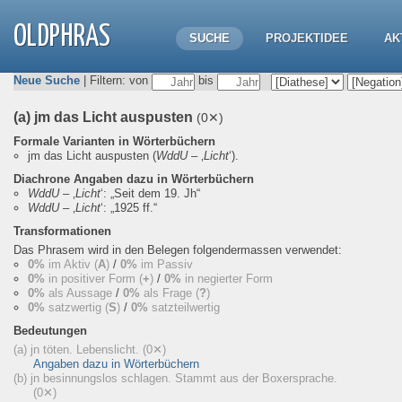
OLDPHRAS
SUCHE
PROJEKTIDEE
AK
Neue Suche
| Filtern: von
bis
(a) jm das Licht auspusten
(0✕)
Formale Varianten in Wörterbüchern
jm das Licht auspusten
(
WddU
– ‚
Licht
‘).
Diachrone Angaben dazu in Wörterbüchern
WddU
– ‚
Licht
‘:
„Seit dem 19. Jh“
WddU
– ‚
Licht
‘:
„1925 ff.“
Transformationen
Das Phrasem wird in den Belegen folgendermassen verwendet:
0%
im Aktiv (
A
)
/
0%
im Passiv
0%
in positiver Form (
+
)
/
0%
in negierter Form
0%
als Aussage
/
0%
als Frage (
?
)
0%
satzwertig (
S
)
/
0%
satzteilwertig
Bedeutungen
(a) jn töten. Lebenslicht.
(0✕)
Angaben dazu in Wörterbüchern
(b) jn besinnungslos schlagen. Stammt aus der Boxersprache.
(0✕)