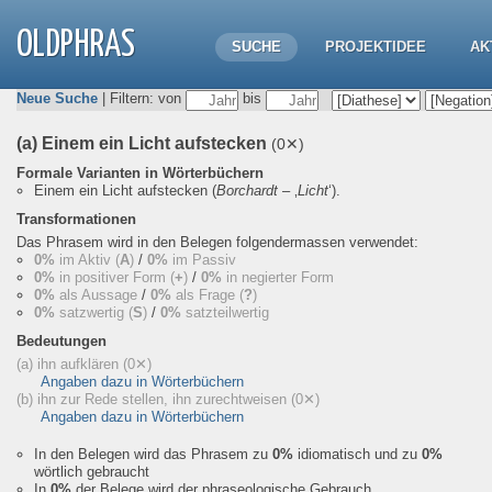
OLDPHRAS
SUCHE
PROJEKTIDEE
AK
Neue Suche
| Filtern: von
bis
(a) Einem ein Licht aufstecken
(0✕)
Formale Varianten in Wörterbüchern
Einem ein Licht aufstecken
(
Borchardt
– ‚
Licht
‘).
Transformationen
Das Phrasem wird in den Belegen folgendermassen verwendet:
0%
im Aktiv (
A
)
/
0%
im Passiv
0%
in positiver Form (
+
)
/
0%
in negierter Form
0%
als Aussage
/
0%
als Frage (
?
)
0%
satzwertig (
S
)
/
0%
satzteilwertig
Bedeutungen
(a) ihn aufklären
(0✕)
Angaben dazu in Wörterbüchern
(b) ihn zur Rede stellen, ihn zurechtweisen
(0✕)
Angaben dazu in Wörterbüchern
In den Belegen wird das Phrasem zu
0%
idiomatisch und zu
0%
wörtlich gebraucht
In
0%
der Belege wird der phraseologische Gebrauch