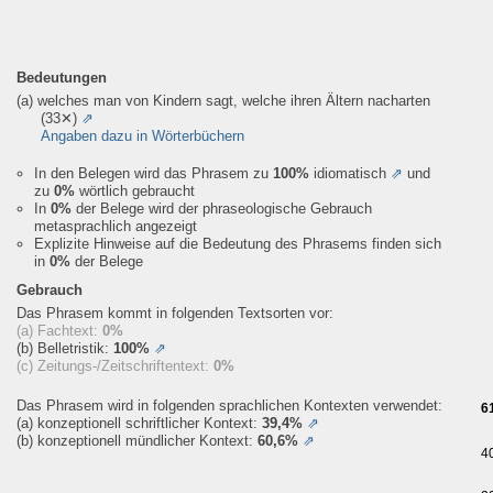
Bedeutungen
(a) welches man von Kindern sagt, welche ihren Ältern nacharten
(33✕)
⇗
Angaben dazu in Wörterbüchern
In den Belegen wird das Phrasem zu
100%
idiomatisch
⇗
und
zu
0%
wörtlich gebraucht
In
0%
der Belege wird der phraseologische Gebrauch
metasprachlich angezeigt
Explizite Hinweise auf die Bedeutung des Phrasems finden sich
in
0%
der Belege
Gebrauch
Das Phrasem kommt in folgenden Textsorten vor:
(a) Fachtext:
0%
(b) Belletristik:
100%
⇗
(c) Zeitungs-/Zeitschriftentext:
0%
Das Phrasem wird in folgenden sprachlichen Kontexten verwendet:
6
(a) konzeptionell schriftlicher Kontext:
39,4%
⇗
(b) konzeptionell mündlicher Kontext:
60,6%
⇗
4