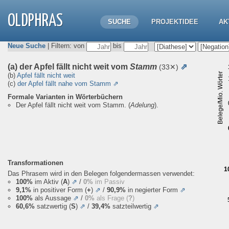
OLDPHRAS
SUCHE
PROJEKTIDEE
AK
Neue Suche
| Filtern: von
bis
(a) der Apfel fällt nicht weit vom
Stamm
⇗
(33✕)
Belege/Mio. Wörter
(b)
Apfel fällt nicht weit
(c)
der Apfel fällt nahe vom Stamm
⇗
Formale Varianten in Wörterbüchern
Der Apfel fällt nicht weit vom Stamm.
(
Adelung
).
Transformationen
1
Das Phrasem wird in den Belegen folgendermassen verwendet:
100%
im Aktiv (
A
)
⇗
/
0%
im Passiv
9,1%
in positiver Form (
+
)
⇗
/
90,9%
in negierter Form
⇗
100%
als Aussage
⇗
/
0%
als Frage (
?
)
60,6%
satzwertig (
S
)
⇗
/
39,4%
satzteilwertig
⇗