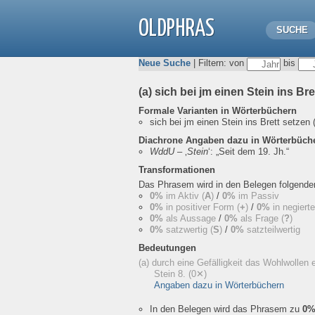
OLDPHRAS
SUCHE
Neue Suche
| Filtern: von
bis
(a) sich bei jm einen Stein ins Br
Formale Varianten in Wörterbüchern
sich bei jm einen Stein ins Brett setzen
Diachrone Angaben dazu in Wörterbüch
WddU
– ‚
Stein
‘:
„Seit dem 19. Jh.“
Transformationen
Das Phrasem wird in den Belegen folgend
0%
im Aktiv (
A
)
/
0%
im Passiv
0%
in positiver Form (
+
)
/
0%
in negiert
0%
als Aussage
/
0%
als Frage (
?
)
0%
satzwertig (
S
)
/
0%
satzteilwertig
Bedeutungen
(a) durch eine Gefälligkeit das Wohlwollen 
Stein 8.
(0✕)
Angaben dazu in Wörterbüchern
In den Belegen wird das Phrasem zu
0