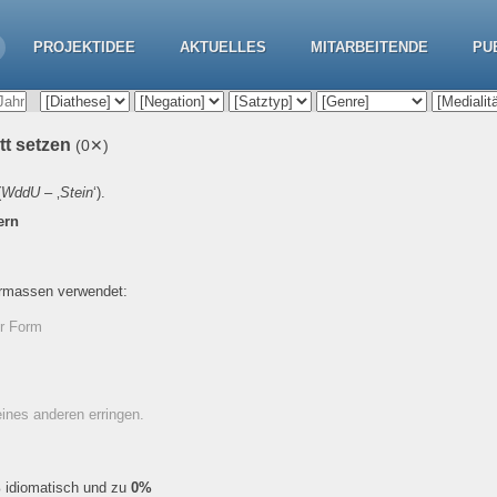
PROJEKTIDEE
AKTUELLES
MITARBEITENDE
PU
ett setzen
(0✕)
(
WddU
– ‚
Stein
‘).
ern
ermassen verwendet:
er Form
eines anderen erringen.
%
idiomatisch und zu
0%