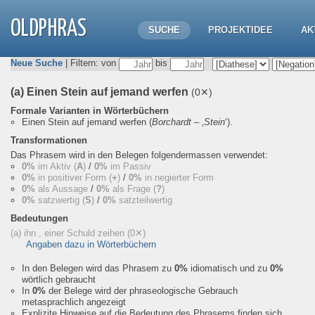
OLDPHRAS
SUCHE
PROJEKTIDEE
AK
Neue Suche
| Filtern: von
bis
(a) Einen Stein auf jemand werfen
(0✕)
Formale Varianten in Wörterbüchern
Einen Stein auf jemand werfen
(
Borchardt
– ‚
Stein
‘).
Transformationen
Das Phrasem wird in den Belegen folgendermassen verwendet:
0%
im Aktiv (
A
)
/
0%
im Passiv
0%
in positiver Form (
+
)
/
0%
in negierter Form
0%
als Aussage
/
0%
als Frage (
?
)
0%
satzwertig (
S
)
/
0%
satzteilwertig
Bedeutungen
(a) ihn , einer Schuld zeihen
(0✕)
Angaben dazu in Wörterbüchern
In den Belegen wird das Phrasem zu
0%
idiomatisch und zu
0%
wörtlich gebraucht
In
0%
der Belege wird der phraseologische Gebrauch
metasprachlich angezeigt
Explizite Hinweise auf die Bedeutung des Phrasems finden sich