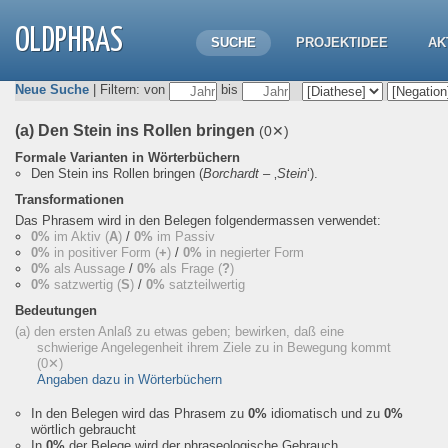
OLDPHRAS
SUCHE
PROJEKTIDEE
AK
Neue Suche
| Filtern: von
bis
(a) Den Stein ins Rollen bringen
(0✕)
Formale Varianten in Wörterbüchern
Den Stein ins Rollen bringen
(
Borchardt
– ‚
Stein
‘).
Transformationen
Das Phrasem wird in den Belegen folgendermassen verwendet:
0%
im Aktiv (
A
)
/
0%
im Passiv
0%
in positiver Form (
+
)
/
0%
in negierter Form
0%
als Aussage
/
0%
als Frage (
?
)
0%
satzwertig (
S
)
/
0%
satzteilwertig
Bedeutungen
(a) den ersten Anlaß zu etwas geben; bewirken, daß eine
schwierige Angelegenheit ihrem Ziele zu in Bewegung kommt
(0✕)
Angaben dazu in Wörterbüchern
In den Belegen wird das Phrasem zu
0%
idiomatisch und zu
0%
wörtlich gebraucht
In
0%
der Belege wird der phraseologische Gebrauch