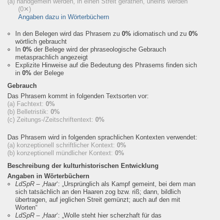
(a) handgemein werden, in einen Streit gerathen, uneins werden
(0✕)
Angaben dazu in Wörterbüchern
In den Belegen wird das Phrasem zu
0%
idiomatisch und zu
0%
wörtlich gebraucht
In
0%
der Belege wird der phraseologische Gebrauch
metasprachlich angezeigt
Explizite Hinweise auf die Bedeutung des Phrasems finden sich
in
0%
der Belege
Gebrauch
Das Phrasem kommt in folgenden Textsorten vor:
(a) Fachtext:
0%
(b) Belletristik:
0%
(c) Zeitungs-/Zeitschriftentext:
0%
Das Phrasem wird in folgenden sprachlichen Kontexten verwendet:
(a) konzeptionell schriftlicher Kontext:
0%
(b) konzeptionell mündlicher Kontext:
0%
Beschreibung der kulturhistorischen Entwicklung
Angaben in Wörterbüchern
LdSpR
– ‚
Haar
‘:
„Ursprünglich als Kampf gemeint, bei dem man
sich tatsächlich an den Haaren zog bzw. riß; dann, bildlich
übertragen, auf jeglichen Streit gemünzt; auch auf den mit
Worten“
LdSpR
– ‚
Haar
‘:
„Wolle steht hier scherzhaft für das