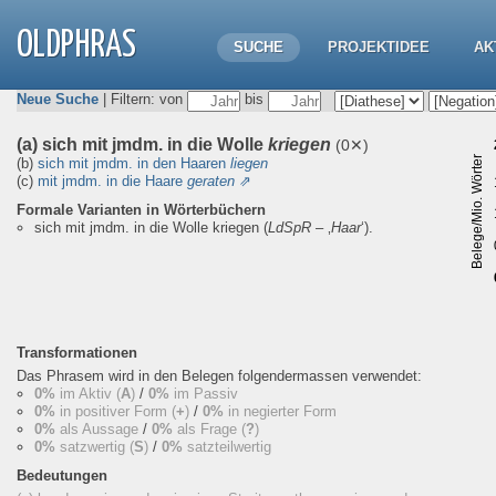
OLDPHRAS
SUCHE
PROJEKTIDEE
AK
Neue Suche
| Filtern: von
bis
(a) sich mit jmdm. in die Wolle
kriegen
(0✕)
Belege/Mio. Wörter
(b)
sich mit jmdm. in den Haaren
liegen
(c)
mit jmdm. in die Haare
geraten
⇗
Formale Varianten in Wörterbüchern
sich mit jmdm. in die Wolle kriegen
(
LdSpR
– ‚
Haar
‘).
Transformationen
Das Phrasem wird in den Belegen folgendermassen verwendet:
0%
im Aktiv (
A
)
/
0%
im Passiv
0%
in positiver Form (
+
)
/
0%
in negierter Form
0%
als Aussage
/
0%
als Frage (
?
)
0%
satzwertig (
S
)
/
0%
satzteilwertig
Bedeutungen