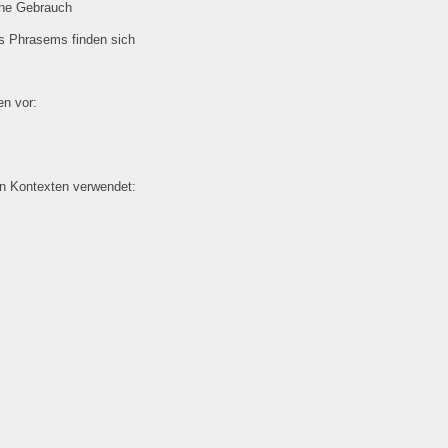
che Gebrauch
es Phrasems finden sich
n vor:
en Kontexten verwendet: