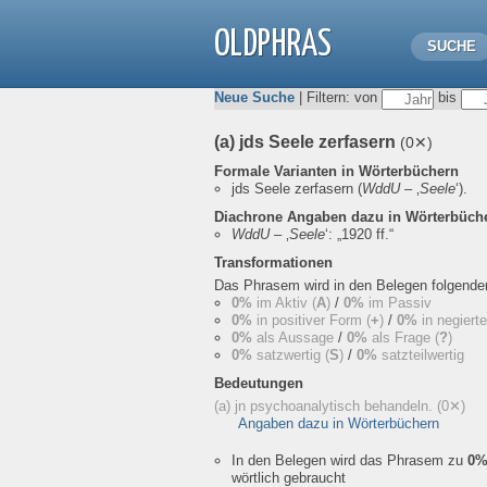
OLDPHRAS
SUCHE
Neue Suche
| Filtern: von
bis
(a) jds Seele zerfasern
(0✕)
Formale Varianten in Wörterbüchern
jds Seele zerfasern
(
WddU
– ‚
Seele
‘).
Diachrone Angaben dazu in Wörterbüch
WddU
– ‚
Seele
‘:
„1920 ff.“
Transformationen
Das Phrasem wird in den Belegen folgend
0%
im Aktiv (
A
)
/
0%
im Passiv
0%
in positiver Form (
+
)
/
0%
in negiert
0%
als Aussage
/
0%
als Frage (
?
)
0%
satzwertig (
S
)
/
0%
satzteilwertig
Bedeutungen
(a) jn psychoanalytisch behandeln.
(0✕)
Angaben dazu in Wörterbüchern
In den Belegen wird das Phrasem zu
0
wörtlich gebraucht