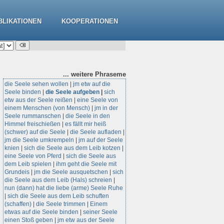
BLIKATIONEN
KOOPERATIONEN
... weitere
Phraseme
die Seele sehen wollen
|
jm etw auf die
Seele binden
|
die Seele aufgeben
|
sich
etw aus der Seele reißen
|
eine Seele von
einem Menschen (von Mensch)
|
jm in der
Seele rummanschen
|
die Seele in den
Himmel freischießen
|
es fällt mir heiß
(schwer) auf die Seele
|
die Seele aufladen
|
jm die Seele umkrempeln
|
jm auf der Seele
knien
|
sich die Seele aus dem Leib kotzen
|
eine Seele von Pferd
|
sich die Seele aus
dem Leib spielen
|
ihm geht die Seele mit
Grundeis
|
jm die Seele ausquetschen
|
sich
die Seele aus dem Leib (Hals) schreien
|
nun (dann) hat die liebe (arme) Seele Ruhe
|
sich die Seele aus dem Leib schuften
(schaffen)
|
die Seele trimmen
|
Einem
etwas auf die Seele binden
|
seiner Seele
einen Stoß geben
|
jm etw aus der Seele