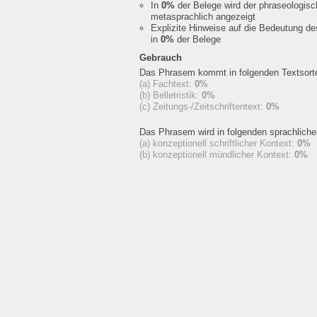
In
0%
der Belege wird der phraseologis
metasprachlich angezeigt
Explizite Hinweise auf die Bedeutung d
in
0%
der Belege
Gebrauch
Das Phrasem kommt in folgenden Textsorte
(a) Fachtext:
0%
(b) Belletristik:
0%
(c) Zeitungs-/Zeitschriftentext:
0%
Das Phrasem wird in folgenden sprachlich
(a) konzeptionell schriftlicher Kontext:
0%
(b) konzeptionell mündlicher Kontext:
0%