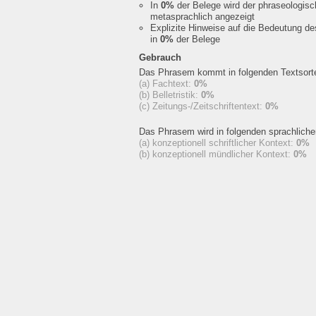
In
0%
der Belege wird der phraseologis
metasprachlich angezeigt
Explizite Hinweise auf die Bedeutung d
in
0%
der Belege
Gebrauch
Das Phrasem kommt in folgenden Textsorte
(a) Fachtext:
0%
(b) Belletristik:
0%
(c) Zeitungs-/Zeitschriftentext:
0%
Das Phrasem wird in folgenden sprachlich
(a) konzeptionell schriftlicher Kontext:
0%
(b) konzeptionell mündlicher Kontext:
0%