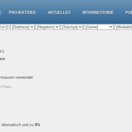
PROJEKTIDEE
AKTUELLES
MITARBEITENDE
PU
e
‘).
ern
ermassen verwendet:
er Form
%
idiomatisch und zu
0%