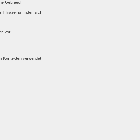
che Gebrauch
es Phrasems finden sich
n vor:
en Kontexten verwendet: