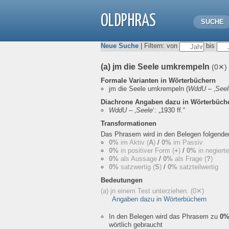
OLDPHRAS
SUCHE
Neue Suche
| Filtern: von
bis
(a) jm die Seele umkrempeln
(0✕)
Formale Varianten in Wörterbüchern
jm die Seele umkrempeln
(
WddU
– ‚
Seel
Diachrone Angaben dazu in Wörterbüch
WddU
– ‚
Seele
‘:
„1930 ff.“
Transformationen
Das Phrasem wird in den Belegen folgend
0%
im Aktiv (
A
)
/
0%
im Passiv
0%
in positiver Form (
+
)
/
0%
in negiert
0%
als Aussage
/
0%
als Frage (
?
)
0%
satzwertig (
S
)
/
0%
satzteilwertig
Bedeutungen
(a) jn einem Test unterziehen.
(0✕)
Angaben dazu in Wörterbüchern
In den Belegen wird das Phrasem zu
0
wörtlich gebraucht