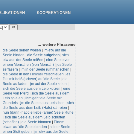
BLIKATIONEN
KOOPERATIONEN
... weitere
Phraseme
die Seele sehen wollen
|
jm etw auf die
Seele binden
|
die Seele aufgeben
|
sich
etw aus der Seele reißen
|
eine Seele von
einem Menschen (von Mensch)
|
jds Seele
zerfasern
|
jm in der Seele rummanschen
|
die Seele in den Himmel freischießen
|
es
fällt mir heiß (schwer) auf die Seele
|
die
Seele aufladen
|
jm auf der Seele knien
|
sich die Seele aus dem Leib kotzen
|
eine
Seele von Pferd
|
sich die Seele aus dem
Leib spielen
|
ihm geht die Seele mit
Grundeis
|
jm die Seele ausquetschen
|
sich
die Seele aus dem Leib (Hals) schreien
|
nun (dann) hat die liebe (arme) Seele Ruhe
|
sich die Seele aus dem Leib schuften
(schaffen)
|
die Seele trimmen
|
Einem
etwas auf die Seele binden
|
seiner Seele
einen Stoß geben
|
jm etw aus der Seele