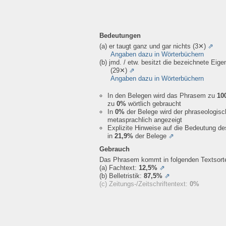
Bedeutungen
(a) er taugt ganz und gar nichts
(3✕)
⇗
Angaben dazu in Wörterbüchern
(b) jmd. / etw. besitzt die bezeichnete Eige
(29✕)
⇗
Angaben dazu in Wörterbüchern
In den Belegen wird das Phrasem zu
10
zu
0%
wörtlich gebraucht
In
0%
der Belege wird der phraseologis
metasprachlich angezeigt
Explizite Hinweise auf die Bedeutung d
in
21,9%
der Belege
⇗
Gebrauch
Das Phrasem kommt in folgenden Textsorte
(a) Fachtext:
12,5%
⇗
(b) Belletristik:
87,5%
⇗
(c) Zeitungs-/Zeitschriftentext:
0%