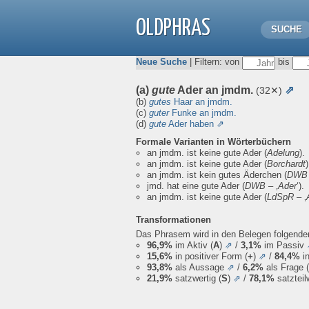
OLDPHRAS
SUCHE
Neue Suche
| Filtern: von
bis
(a)
gute
Ader an jmdm.
⇗
(32✕)
(b)
gutes
Haar an jmdm.
(c)
guter
Funke an jmdm.
(d)
gute
Ader haben
⇗
Formale Varianten in Wörterbüchern
an jmdm. ist keine gute Ader
(
Adelung
).
an jmdm. ist keine gute Ader
(
Borchardt
)
an jmdm. ist kein gutes Äderchen
(
DWB
jmd. hat eine gute Ader
(
DWB
– ‚
Ader
‘).
an jmdm. ist keine gute Ader
(
LdSpR
– ‚
Transformationen
Das Phrasem wird in den Belegen folgend
96,9%
im Aktiv (
A
)
⇗
/
3,1%
im Passiv
15,6%
in positiver Form (
+
)
⇗
/
84,4%
in
93,8%
als Aussage
⇗
/
6,2%
als Frage (
21,9%
satzwertig (
S
)
⇗
/
78,1%
satzteil