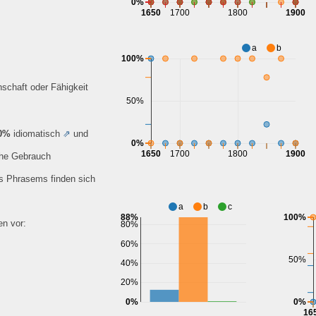
0%
1650
1700
1800
1900
a
b
100%
nschaft oder Fähigkeit
50%
0%
idiomatisch
⇗
und
0%
1650
1700
1800
1900
che Gebrauch
es Phrasems finden sich
a
b
c
88%
100%
n vor:
80%
60%
50%
40%
20%
0%
0%
16