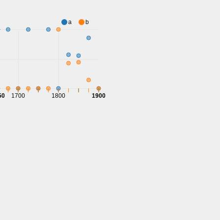
a
b
50
1700
1800
1900