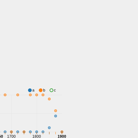
a
b
c
50
1700
1800
1900