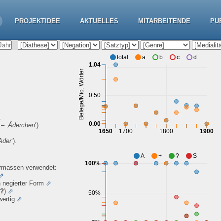
PROJEKTIDEE
AKTUELLES
MITARBEITENDE
PU
total
a
b
c
d
1.04
Belege/Mio. Wörter
0.50
.
0.00
– ‚
Äderchen
‘).
1650
1700
1800
1900
Ader
‘).
A
+
?
S
100%
ermassen verwendet:
⇗
 negierter Form
⇗
?
)
⇗
50%
wertig
⇗