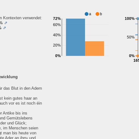
a
b
en Kontexten verwendet:
72%
100%
9%
⇗
60%
%
⇗
40%
50%
20%
0%
0%
16
twicklung
ür das Blut in den Adern
st kein gutes haar an
auch vor es ist noch éin
r Antike bis ins
- und Gemütslebens
Ader und Glück;
e, im Menschen seien
gt man bis heute von
te Ader an ihm‹ und