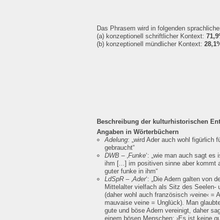
Das Phrasem wird in folgenden sprachlich
(a) konzeptionell schriftlicher Kontext:
71,
(b) konzeptionell mündlicher Kontext:
28,1
Beschreibung der kulturhistorischen En
Angaben in Wörterbüchern
Adelung
:
„wird Ader auch wohl figürlich f
gebraucht“
DWB
– ‚
Funke
‘:
„wie man auch sagt es i
ihm [...] im positiven sinne aber kommt 
guter funke in ihm“
LdSpR
– ‚
Ader
‘:
„Die Adern galten von de
Mittelalter vielfach als Sitz des Seelen
(daher wohl auch französisch ›veine‹ = 
mauvaise veine = Unglück). Man glaubt
gute und böse Adern vereinigt, daher sa
einem bösen Menschen: ›Es ist keine gu