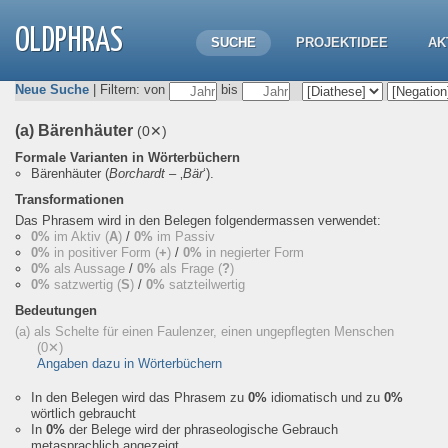
OLDPHRAS
SUCHE
PROJEKTIDEE
AK
Neue Suche
| Filtern: von
bis
(a) Bärenhäuter
(0✕)
Formale Varianten in Wörterbüchern
Bärenhäuter
(
Borchardt
– ‚
Bär
‘).
Transformationen
Das Phrasem wird in den Belegen folgendermassen verwendet:
0%
im Aktiv (
A
)
/
0%
im Passiv
0%
in positiver Form (
+
)
/
0%
in negierter Form
0%
als Aussage
/
0%
als Frage (
?
)
0%
satzwertig (
S
)
/
0%
satzteilwertig
Bedeutungen
(a) als Schelte für einen Faulenzer, einen ungepflegten Menschen
(0✕)
Angaben dazu in Wörterbüchern
In den Belegen wird das Phrasem zu
0%
idiomatisch und zu
0%
wörtlich gebraucht
In
0%
der Belege wird der phraseologische Gebrauch
metasprachlich angezeigt