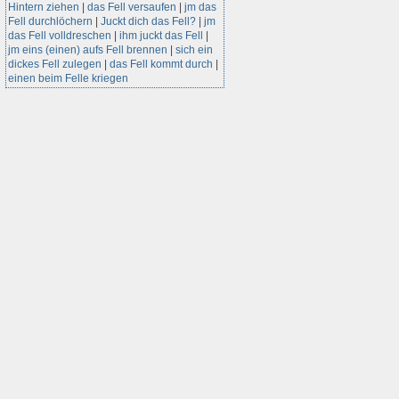
Hintern ziehen
|
das Fell versaufen
|
jm das
Fell durchlöchern
|
Juckt dich das Fell?
|
jm
das Fell volldreschen
|
ihm juckt das Fell
|
jm eins (einen) aufs Fell brennen
|
sich ein
dickes Fell zulegen
|
das Fell kommt durch
|
einen beim Felle kriegen