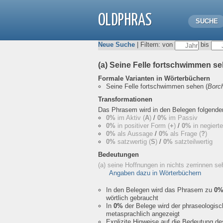
OLDPHRAS
SUCHE
Neue Suche
| Filtern: von
bis
(a) Seine Felle fortschwimmen s
Formale Varianten in Wörterbüchern
Seine Felle fortschwimmen sehen
(
Borc
Transformationen
Das Phrasem wird in den Belegen folgend
0%
im Aktiv (
A
)
/
0%
im Passiv
0%
in positiver Form (
+
)
/
0%
in negiert
0%
als Aussage
/
0%
als Frage (
?
)
0%
satzwertig (
S
)
/
0%
satzteilwertig
Bedeutungen
(a) seine Hoffnungen in nichts zerrinnen s
Angaben dazu in Wörterbüchern
In den Belegen wird das Phrasem zu
0
wörtlich gebraucht
In
0%
der Belege wird der phraseologis
metasprachlich angezeigt
Explizite Hinweise auf die Bedeutung d