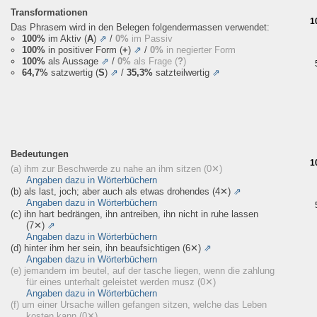
Transformationen
1
Das Phrasem wird in den Belegen folgendermassen verwendet:
100%
im Aktiv (
A
)
⇗
/
0%
im Passiv
100%
in positiver Form (
+
)
⇗
/
0%
in negierter Form
100%
als Aussage
⇗
/
0%
als Frage (
?
)
64,7%
satzwertig (
S
)
⇗
/
35,3%
satzteilwertig
⇗
Bedeutungen
1
(a) ihm zur Beschwerde zu nahe an ihm sitzen
(0✕)
Angaben dazu in Wörterbüchern
(b) als last, joch; aber auch als etwas drohendes
(4✕)
⇗
Angaben dazu in Wörterbüchern
(c) ihn hart bedrängen, ihn antreiben, ihn nicht in ruhe lassen
(7✕)
⇗
Angaben dazu in Wörterbüchern
(d) hinter ihm her sein, ihn beaufsichtigen
(6✕)
⇗
Angaben dazu in Wörterbüchern
(e) jemandem im beutel, auf der tasche liegen, wenn die zahlung
für eines unterhalt geleistet werden musz
(0✕)
Angaben dazu in Wörterbüchern
(f) um einer Ursache willen gefangen sitzen, welche das Leben
kosten kann
(0✕)