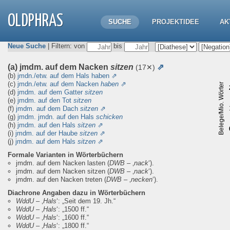
OLDPHRAS
SUCHE
PROJEKTIDEE
AK
Neue Suche
| Filtern: von
bis
(a) jmdm. auf dem Nacken
sitzen
⇗
(17✕)
(b)
jmdn./etw. auf dem Hals haben
⇗
(c)
jmdn./etw. auf dem Nacken
haben
⇗
Belege/Mio. Wörter
(d)
jmdm. auf dem Gatter
sitzen
(e)
jmdm. auf den Tot
sitzen
(f)
jmdm. auf dem Dach
sitzen
⇗
(g)
jmdm. jmdn. auf den Hals
schicken
(h)
jmdm. auf den Hals
sitzen
⇗
(i)
jmdm. auf der Haube
sitzen
⇗
(j)
jmdm. auf dem Hals
sitzen
⇗
Formale Varianten in Wörterbüchern
jmdm. auf dem Nacken lasten
(
DWB
– ‚
nack
‘).
jmdm. auf dem Nacken sitzen
(
DWB
– ‚
nack
‘).
jmdm. auf den Nacken treten
(
DWB
– ‚
necken
‘).
Diachrone Angaben dazu in Wörterbüchern
WddU
– ‚
Hals
‘:
„Seit dem 19. Jh.“
WddU
– ‚
Hals
‘:
„1500 ff.“
WddU
– ‚
Hals
‘:
„1600 ff.“
WddU
– ‚
Hals
‘:
„1800 ff.“