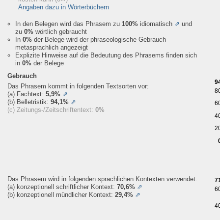
Angaben dazu in Wörterbüchern
In den Belegen wird das Phrasem zu
100%
idiomatisch
⇗
und
zu
0%
wörtlich gebraucht
In
0%
der Belege wird der phraseologische Gebrauch
metasprachlich angezeigt
Explizite Hinweise auf die Bedeutung des Phrasems finden sich
in
0%
der Belege
Gebrauch
9
Das Phrasem kommt in folgenden Textsorten vor:
8
(a) Fachtext:
5,9%
⇗
(b) Belletristik:
94,1%
⇗
6
(c) Zeitungs-/Zeitschriftentext:
0%
4
2
Das Phrasem wird in folgenden sprachlichen Kontexten verwendet:
7
(a) konzeptionell schriftlicher Kontext:
70,6%
⇗
6
(b) konzeptionell mündlicher Kontext:
29,4%
⇗
4