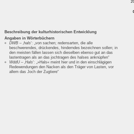
2
Beschreibung der kulturhistorischen Entwicklung
Angaben in Wörterbüchern
DWB
– ‚
hals
‘:
„von sachen; redensarten, die alle
beschwerendes, drückendes, hinderndes bezeichnen sollen; in
den meisten fällen lassen sich dieselben ebenso gut an das
lastentragen als an das jochtragen des halses anknüpfen“
WddU
– ‚
Hals
‘:
„»Hals« meint hier und in den einschlägigen
Redewendungen den Nacken als den Träger von Lasten, vor
allem das Joch der Zugtiere“