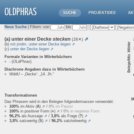
OLDPHRAS
SUCHE
PROJEKTIDEE
AK
Neue Suche
| Filtern: von
bis
(a) unter einer Decke
stecken
⇗
(26✕)
Belege/Mio. Wörter
(b)
mit jmdm. unter einer Decke
liegen
⇗
(c)
unter der Decke
liegen
⇗
Formale Varianten in Wörterbüchern
-
(
OLdPhras
).
Diachrone Angaben dazu in Wörterbüchern
WddU
– ‚
Decke
‘:
„14. Jh.“
Transformationen
1
Das Phrasem wird in den Belegen folgendermassen verwendet:
100%
im Aktiv (
A
)
⇗
/
0%
im Passiv
100%
in positiver Form (
+
)
⇗
/
0%
in negierter Form
96,2%
als Aussage
⇗
/
3,8%
als Frage (
?
)
⇗
3,8%
satzwertig (
S
)
⇗
/
96,2%
satzteilwertig
⇗