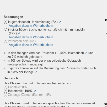
Bedeutungen
1
(a) in gemeinschaft, in verbindung
(7✕)
⇗
Angaben dazu in Wörterbüchern
(b) in einer bösen Sache gemeinschaftlich mit ihm handeln
(19✕)
⇗
Angaben dazu in Wörterbüchern
(c) verborgen sein
(0✕)
Angaben dazu in Wörterbüchern
In den Belegen wird das Phrasem zu
100%
idiomatisch
⇗
und
zu
0%
wörtlich gebraucht
In
0%
der Belege wird der phraseologische Gebrauch
metasprachlich angezeigt
Explizite Hinweise auf die Bedeutung des Phrasems finden sich
in
3,8%
der Belege
⇗
Gebrauch
Das Phrasem kommt in folgenden Textsorten vor:
(a) Fachtext:
0%
(b) Belletristik:
100%
⇗
(c) Zeitungs-/Zeitschriftentext:
0%
Das Phrasem wird in folgenden sprachlichen Kontexten verwendet:
6