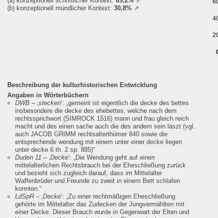
(a) konzeptionell schriftlicher Kontext:
69,2%
⇗
6
(b) konzeptionell mündlicher Kontext:
30,8%
⇗
4
2
Beschreibung der kulturhistorischen Entwicklung
Angaben in Wörterbüchern
DWB
– ‚
stecken
‘:
„gemeint ist eigentlich die decke des bettes
insbesondere die decke des ehebettes, welche nach dem
rechtssprichwort (SIMROCK 1516) mann und frau gleich reich
macht und des einen sache auch die des andern sein läszt (vgl.
auch JACOB GRIMM rechtsalterthümer 840 sowie die
entsprechende wendung mit einem unter einer decke liegen
unter decke 6 th. 2 sp. 885)“
Duden 11
– ‚
Decke
‘:
„Die Wendung geht auf einen
mittelalterlichen Rechtsbrauch bei der Eheschließung zurück
und bezieht sich zugleich darauf, dass im Mittelalter
Waffenbrüder und Freunde zu zweit in einem Bett schlafen
konnten.“
LdSpR
– ‚
Decke
‘:
„Zu einer rechtmäßigen Eheschließung
gehörte im Mittelalter das Zudecken der Jungvermählten mit
einer Decke. Dieser Brauch wurde in Gegenwart der Elten und