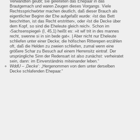
Verwandten geübt; sie geleiteten das Ehepaar in das
Brautgemach und waren Zeugen dieses Vorgangs. Viele
Rechtssprichwörter machen deutlich, daß dieser Brauch als
eigentlicher Beginn der Ehe aufgefaßt wurde: ›Ist das Bett
beschritten, ist das Recht erstritten‹, oder ›Ist die Decke über
dem Kopf, so sind die Eheleute gleich reich‹. Schon im
›Sachsenspiegel‹ (I, 45,1) heißt es: »it wif trit in des mannes
recht, swenne si in sin bede gat«. | Aber nicht nur Eheleute
schliefen unter einer Decke; die höfischen Ritterepen erzählen
oft, daß die Helden zu zweien schliefen, zumal wenn eine
größere Schar zu Besuch auf einem Herrensitz eintraf. Der
ursprüngliche Sinn der Redensart ist also zunächst: verheiratet
sein, dann: im Einverständnis miteinander leben.“
WddU
– ‚
Decke
‘:
„Hergenommen von dem unter derselben
Decke schlafenden Ehepaar.“