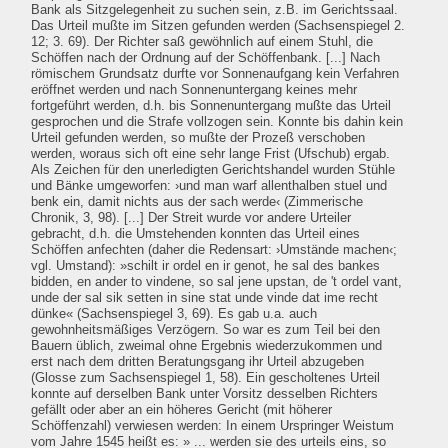
Bank als Sitzgelegenheit zu suchen sein, z.B. im Gerichtssaal.
Das Urteil mußte im Sitzen gefunden werden (Sachsenspiegel 2.
12; 3. 69). Der Richter saß gewöhnlich auf einem Stuhl, die
Schöffen nach der Ordnung auf der Schöffenbank. [...] Nach
römischem Grundsatz durfte vor Sonnenaufgang kein Verfahren
eröffnet werden und nach Sonnenuntergang keines mehr
fortgeführt werden, d.h. bis Sonnenuntergang mußte das Urteil
gesprochen und die Strafe vollzogen sein. Konnte bis dahin kein
Urteil gefunden werden, so mußte der Prozeß verschoben
werden, woraus sich oft eine sehr lange Frist (Ufschub) ergab.
Als Zeichen für den unerledigten Gerichtshandel wurden Stühle
und Bänke umgeworfen: ›und man warf allenthalben stuel und
benk ein, damit nichts aus der sach werde‹ (Zimmerische
Chronik, 3, 98). [...] Der Streit wurde vor andere Urteiler
gebracht, d.h. die Umstehenden konnten das Urteil eines
Schöffen anfechten (daher die Redensart: ›Umstände machen‹;
vgl. Umstand): »schilt ir ordel en ir genot, he sal des bankes
bidden, en ander to vindene, so sal jene upstan, de 't ordel vant,
unde der sal sik setten in sine stat unde vinde dat ime recht
dünke« (Sachsenspiegel 3, 69). Es gab u.a. auch
gewohnheitsmäßiges Verzögern. So war es zum Teil bei den
Bauern üblich, zweimal ohne Ergebnis wiederzukommen und
erst nach dem dritten Beratungsgang ihr Urteil abzugeben
(Glosse zum Sachsenspiegel 1, 58). Ein gescholtenes Urteil
konnte auf derselben Bank unter Vorsitz desselben Richters
gefällt oder aber an ein höheres Gericht (mit höherer
Schöffenzahl) verwiesen werden: In einem Urspringer Weistum
vom Jahre 1545 heißt es: » ... werden sie des urteils eins, so