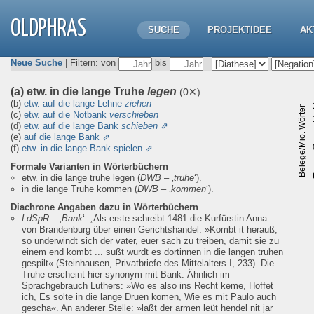
OLDPHRAS
SUCHE
PROJEKTIDEE
AK
Neue Suche
| Filtern: von
bis
(a) etw. in die lange Truhe
legen
(0✕)
(b)
etw. auf die lange Lehne
ziehen
Belege/Mio. Wörter
(c)
etw. auf die Notbank
verschieben
(d)
etw. auf die lange Bank
schieben
⇗
(e)
auf die lange Bank
⇗
(f)
etw. in die lange Bank spielen
⇗
Formale Varianten in Wörterbüchern
etw. in die lange truhe legen
(
DWB
– ‚
truhe
‘).
in die lange Truhe kommen
(
DWB
– ‚
kommen
‘).
Diachrone Angaben dazu in Wörterbüchern
LdSpR
– ‚
Bank
‘:
„Als erste schreibt 1481 die Kurfürstin Anna
von Brandenburg über einen Gerichtshandel: »Kombt it herauß,
so underwindt sich der vater, euer sach zu treiben, damit sie zu
einem end kombt ... sußt wurdt es dortinnen in die langen truhen
gespilt« (Steinhausen, Privatbriefe des Mittelalters I, 233). Die
Truhe erscheint hier synonym mit Bank. Ähnlich im
Sprachgebrauch Luthers: »Wo es also ins Recht keme, Hoffet
ich, Es solte in die lange Druen komen, Wie es mit Paulo auch
gescha«. An anderer Stelle: »laßt der armen leüt hendel nit jar