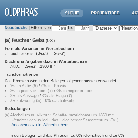
OLDPHRAS
SUCHE
PROJEKTIDEE
AK
Neue Suche
| Filtern: von
bis
(a) feuchter Geist
(0✕)
Formale Varianten in Wörterbüchern
feuchter Geist
(
WddU
– ‚
Geist
‘).
Diachrone Angaben dazu in Wörterbüchern
WddU
– ‚
Geist
‘:
„1900 ff.“
Transformationen
Das Phrasem wird in den Belegen folgendermassen verwendet:
0%
im Aktiv (
A
)
/
0%
im Passiv
0%
in positiver Form (
+
)
/
0%
in negierter Form
0%
als Aussage
/
0%
als Frage (
?
)
0%
satzwertig (
S
)
/
0%
satzteilwertig
Bedeutungen
(a) Alkoholismus. Viktor v. Scheffel bezeichnete um 1850 mit
»feuchter genius loci« das Heidelberger Studententum.
(0✕)
Angaben dazu in Wörterbüchern
In den Belegen wird das Phrasem zu
0%
idiomatisch und zu
0%