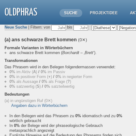
OLDPHRAS
SUCHE
PROJEKTIDEE
AK
Neue Suche
| Filtern: von
bis
(a) ans schwarze Brett kommen
(0✕)
Formale Varianten in Wörterbüchern
ans schwarze Brett kommen
(
Borchardt
– ‚
Brett
‘).
Transformationen
Das Phrasem wird in den Belegen folgendermassen verwendet:
0%
im Aktiv (
A
)
/
0%
im Passiv
0%
in positiver Form (
+
)
/
0%
in negierter Form
0%
als Aussage
/
0%
als Frage (
?
)
0%
satzwertig (
S
)
/
0%
satzteilwertig
Bedeutungen
(a) in ungünstigen Ruf
(0✕)
Angaben dazu in Wörterbüchern
In den Belegen wird das Phrasem zu
0%
idiomatisch und zu
0%
wörtlich gebraucht
In
0%
der Belege wird der phraseologische Gebrauch
metasprachlich angezeigt
Explizite Hinweise auf die Bedeutung des Phrasems finden sich