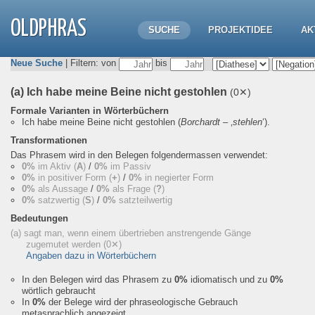
OLDPHRAS
SUCHE
PROJEKTIDEE
AK
Neue Suche
| Filtern: von
bis
(a) Ich habe meine Beine nicht gestohlen
(0✕)
Formale Varianten in Wörterbüchern
Ich habe meine Beine nicht gestohlen
(
Borchardt
– ‚
stehlen
‘).
Transformationen
Das Phrasem wird in den Belegen folgendermassen verwendet:
0%
im Aktiv (
A
)
/
0%
im Passiv
0%
in positiver Form (
+
)
/
0%
in negierter Form
0%
als Aussage
/
0%
als Frage (
?
)
0%
satzwertig (
S
)
/
0%
satzteilwertig
Bedeutungen
(a) sagt man, wenn einem übertrieben anstrengende Gänge
zugemutet werden
(0✕)
Angaben dazu in Wörterbüchern
In den Belegen wird das Phrasem zu
0%
idiomatisch und zu
0%
wörtlich gebraucht
In
0%
der Belege wird der phraseologische Gebrauch
metasprachlich angezeigt