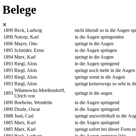
Belege
1899
Beck, Ludwig
nicht überall so in die Augen s
1899
Natorp, Karl
in die Augen springenden
1896
Mayer, Otto
springt in die Augen
1895
Schröder, Ernst
in die Augen springen
1894
Marx, Karl
springt in die Augen
1893
Riegl, Alois
in die Augen springend
1893
Riegl, Alois
springt noch mehr in die Augen
1893
Riegl, Alois
springt somit in die Augen
1893
Riegl, Alois
springt keineswegs so sehr in d
Wilamowitz-Moellendorff,
1893
springt in die augen
Ulrich von
1890
Boeheim, Wendelin
in die Augen springend
1890
Drude, Oscar
in die Augen springend
1888
Justi, Carl
springt unzweifelhaft in die Au
1885
Marx, Karl
in die Augen springend
1885
Marx, Karl
springt sofort bei dieser Form i
1884
Beck, Ludwig
in die Augen springen läſst