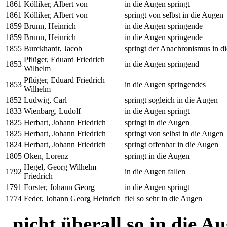
1861
Kölliker, Albert von
in die Augen springt
1861
Kölliker, Albert von
springt von selbst in die Augen
1859
Brunn, Heinrich
in die Augen springende
1859
Brunn, Heinrich
in die Augen springende
1855
Burckhardt, Jacob
springt der Anachronismus in d
Pflüger, Eduard Friedrich
1853
in die Augen springend
Wilhelm
Pflüger, Eduard Friedrich
1853
in die Augen springendes
Wilhelm
1852
Ludwig, Carl
springt sogleich in die Augen
1833
Wienbarg, Ludolf
in die Augen springt
1825
Herbart, Johann Friedrich
springt in die Augen
1825
Herbart, Johann Friedrich
springt von selbst in die Augen
1824
Herbart, Johann Friedrich
springt offenbar in die Augen
1805
Oken, Lorenz
springt in die Augen
Hegel, Georg Wilhelm
1792
in die Augen fallen
Friedrich
1791
Forster, Johann Georg
in die Augen springt
1774
Feder, Johann Georg Heinrich
fiel so sehr in die Augen
„
nicht überall so in die A