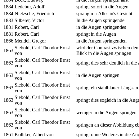
1884
Ledebur, Adolf
springt sofort in die Augen
1884
Nietzsche, Friedrich
sprang mir Alles in's Gesicht
1883
Silberer, Victor
In die Augen springende
1881
Robert, Carl
in die Augen springendes
1881
Robert, Carl
springt in die Augen
1866
Mendel, Gregor
in die Augen springenden
Siebold, Carl Theodor Ernst
wird der Contrast zwischen den
1863
von
Blick in die Augen springen
Siebold, Carl Theodor Ernst
1863
springt dies sehr deutlich in di
von
Siebold, Carl Theodor Ernst
1863
in die Augen springen
von
Siebold, Carl Theodor Ernst
1863
springt ein stahlblauer Längsstr
von
Siebold, Carl Theodor Ernst
1863
springt dies sogleich in die Aug
von
Siebold, Carl Theodor Ernst
1863
weniger in die Augen springen
von
Siebold, Carl Theodor Ernst
1863
springen an dieser Abbildung e
von
1861
Kölliker, Albert von
springt ohne Weiteres in die Au