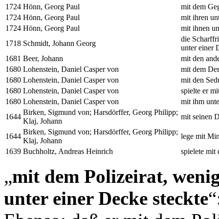
1724
Hönn, Georg Paul
mit dem Geg
1724
Hönn, Georg Paul
mit ihren un
1724
Hönn, Georg Paul
mit ihnen un
die Scharffr
1718
Schmidt, Johann Georg
unter einer 
1681
Beer, Johann
mit den and
1680
Lohenstein, Daniel Casper von
mit dem Dem
1680
Lohenstein, Daniel Casper von
mit den Sedu
1680
Lohenstein, Daniel Casper von
spielte er 
1680
Lohenstein, Daniel Casper von
mit ihm unt
Birken, Sigmund von; Harsdörffer, Georg Philipp;
1644
mit seinen D
Klaj, Johann
Birken, Sigmund von; Harsdörffer, Georg Philipp;
1644
lege mit Mi
Klaj, Johann
1639
Buchholtz, Andreas Heinrich
spielete mit
„
mit dem Polizeirat, wenig
unter einer Decke steckte
“