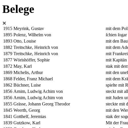
Belege
1915
Meyrink, Gustav
mit dem Poli
1895
Polenz, Wilhelm von
ſchien ſogar
1893
Otto, Louise
mit den Bau
1882
Treitschke, Heinrich von
mit dem Ade
1879
Treitschke, Heinrich von
mit Frankrei
1877
Wörishöffer, Sophie
mit Kapitän
1872
May, Karl
stak mit de
1869
Michelis, Arthur
mit den uneh
1868
Felder, Franz Michael
mit dem Krä
1862
Büchner, Luise
spielte mit 
1856
Arnim, Ludwig Achim von
steckt mit a
1856
Arnim, Ludwig Achim von
mit Juden un
1855
Grässe, Johann Georg Theodor
steckte mit
1845
Weerth, Georg
mit den Wie
1841
Gotthelf, Jeremias
stak der so
1839
Gutzkow, Karl
Mit der Frau