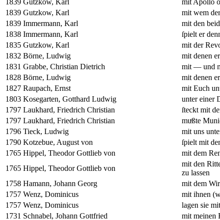
1839
Gutzkow, Karl
mit Apollo o
1839
Gutzkow, Karl
mit wem der
1839
Immermann, Karl
mit den beid
1838
Immermann, Karl
ſpielt er de
1835
Gutzkow, Karl
mit der Revo
1832
Börne, Ludwig
mit denen er
1831
Grabbe, Christian Dietrich
mit — und m
1828
Börne, Ludwig
mit denen er
1827
Raupach, Ernst
mit Euch unt
1803
Kosegarten, Gotthard Ludwig
unter einer 
1797
Laukhard, Friedrich Christian
ſteckt mit d
1797
Laukhard, Friedrich Christian
muͤßte Munic
1796
Tieck, Ludwig
mit uns unte
1790
Kotzebue, August von
ſpielt mit d
1765
Hippel, Theodor Gottlieb von
mit dem Ren
mit den Ritt
1765
Hippel, Theodor Gottlieb von
zu lassen
1758
Hamann, Johann Georg
mit dem Wir
1757
Wenz, Dominicus
mit ihnen (w
1757
Wenz, Dominicus
lagen sie mi
1731
Schnabel, Johann Gottfried
mit meinen 