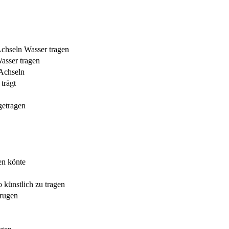
Achseln Wasser tragen
Wasser tragen
 Achseln
trägt
getragen
en könte
 künstlich zu tragen
trugen