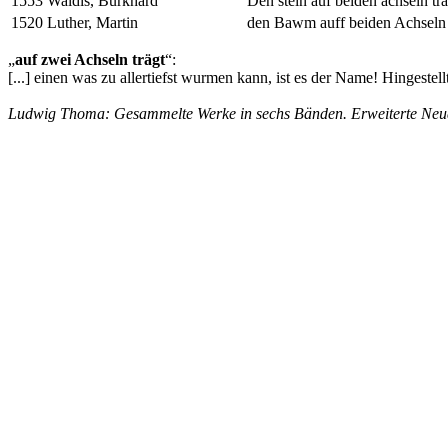
1553
Waldis, Burkhard
Den stein auf beiden achseln tr
1520
Luther, Martin
den Bawm auff beiden Achseln 
„
auf zwei Achseln trägt
“:
[...]
einen was zu allertiefst wurmen kann, ist es der Name! Hingestellt
Ludwig Thoma: Gesammelte Werke in sechs Bänden. Erweiterte Neuau