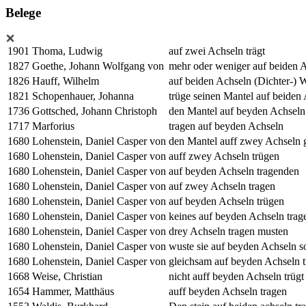
Belege
1901
Thoma, Ludwig
auf zwei Achseln trägt
1827
Goethe, Johann Wolfgang von
mehr oder weniger auf beiden 
1826
Hauff, Wilhelm
auf beiden Achseln (Dichter-) 
1821
Schopenhauer, Johanna
trüge seinen Mantel auf beiden
1736
Gottsched, Johann Christoph
den Mantel auf beyden Achseln 
1717
Marforius
tragen auf beyden Achseln
1680
Lohenstein, Daniel Casper von
den Mantel auff zwey Achseln 
1680
Lohenstein, Daniel Casper von
auff zwey Achseln trügen
1680
Lohenstein, Daniel Casper von
auf beyden Achseln tragenden
1680
Lohenstein, Daniel Casper von
auf zwey Achseln tragen
1680
Lohenstein, Daniel Casper von
auf beyden Achseln trügen
1680
Lohenstein, Daniel Casper von
keines auf beyden Achseln trag
1680
Lohenstein, Daniel Casper von
drey Achseln tragen musten
1680
Lohenstein, Daniel Casper von
wuste sie auf beyden Achseln so
1680
Lohenstein, Daniel Casper von
gleichsam auf beyden Achseln 
1668
Weise, Christian
nicht auff beyden Achseln trügt
1654
Hammer, Matthäus
auff beyden Achseln tragen