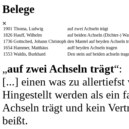
Belege
1901
Thoma, Ludwig
auf zwei Achseln trägt
1826
Hauff, Wilhelm
auf beiden Achseln (Dichter-) Wa
1736
Gottsched, Johann Christoph
den Mantel auf beyden Achseln tr
1654
Hammer, Matthäus
auff beyden Achseln tragen
1553
Waldis, Burkhard
Den stein auf beiden achseln trag
„
auf zwei Achseln trägt
“:
[...]
einen was zu allertiefs
Hingestellt werden als ein f
Achseln trägt
und kein Vertr
beißt.