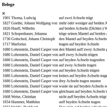
Belege
1901
Thoma, Ludwig
auf zwei Achseln trägt
1827
Goethe, Johann Wolfgang von
mehr oder weniger auf beiden 
1826
Hauff, Wilhelm
auf beiden Achseln (Dichter-) 
1821
Schopenhauer, Johanna
trüge seinen Mantel auf beiden
1736
Gottsched, Johann Christoph
den Mantel auf beyden Achseln 
1717
Marforius
tragen auf beyden Achseln
1680
Lohenstein, Daniel Casper von
den Mantel auff zwey Achseln 
1680
Lohenstein, Daniel Casper von
auff zwey Achseln trügen
1680
Lohenstein, Daniel Casper von
auf beyden Achseln tragenden
1680
Lohenstein, Daniel Casper von
auf zwey Achseln tragen
1680
Lohenstein, Daniel Casper von
auf beyden Achseln trügen
1680
Lohenstein, Daniel Casper von
keines auf beyden Achseln trag
1680
Lohenstein, Daniel Casper von
drey Achseln tragen musten
1680
Lohenstein, Daniel Casper von
wuste sie auf beyden Achseln so
1680
Lohenstein, Daniel Casper von
gleichsam auf beyden Achseln 
1668
Weise, Christian
nicht auff beyden Achseln trügt
1654
Hammer, Matthäus
auff beyden Achseln tragen