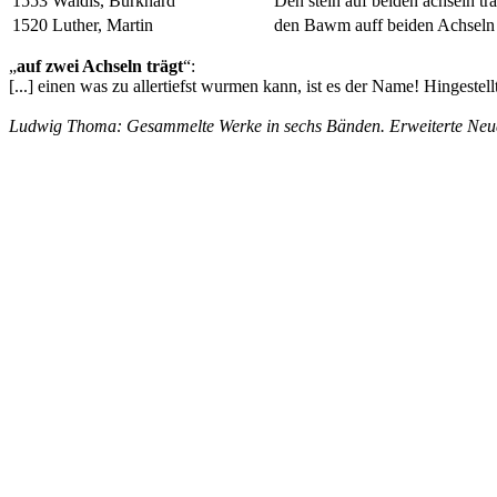
1553
Waldis, Burkhard
Den stein auf beiden achseln tr
1520
Luther, Martin
den Bawm auff beiden Achseln 
„
auf zwei Achseln trägt
“:
[...]
einen was zu allertiefst wurmen kann, ist es der Name! Hingestellt
Ludwig Thoma: Gesammelte Werke in sechs Bänden. Erweiterte Neuau