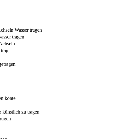
Achseln Wasser tragen
Wasser tragen
 Achseln
trägt
getragen
en könte
 künstlich zu tragen
trugen